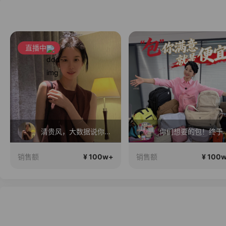
直播中
清贵风，大数据说你很有审美
你们想要的包！终
¥ 100w+
¥ 100
销售额
销售额