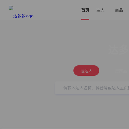
首页
达人
商品
达多
搜达人
搜商品