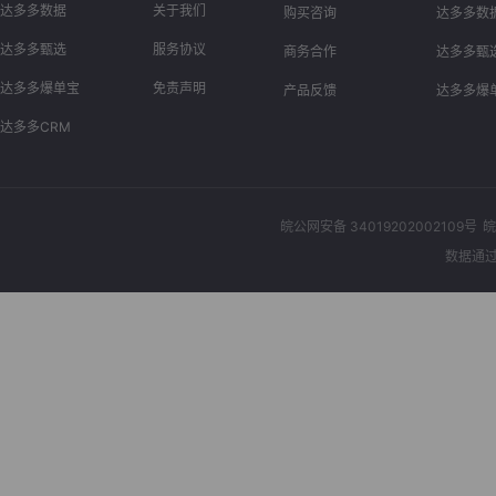
达多多数据
关于我们
购买咨询
达多多数
达多多甄选
服务协议
商务合作
达多多甄
达多多爆单宝
免责声明
产品反馈
达多多爆
达多多CRM
皖公网安备 34019202002109号
皖
数据通