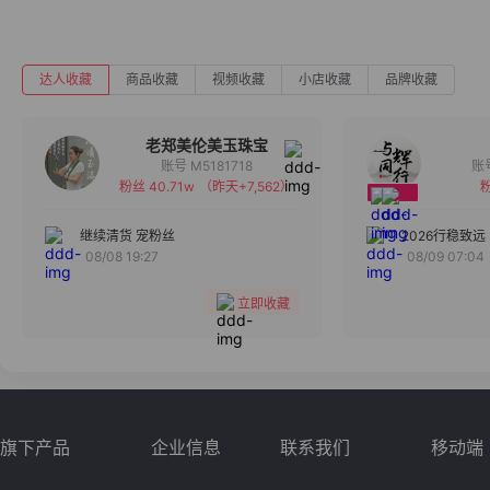
达人收藏
商品收藏
视频收藏
小店收藏
品牌收藏
老郑美伦美玉珠宝
账号 M5181718
粉丝 40.71w
（昨天+7,562）
粉
备注
分组
继续清货 宠粉丝
2026行稳致远
08/08 19:27
08/09 07:04
收藏
立即收藏
旗下产品
企业信息
联系我们
移动端