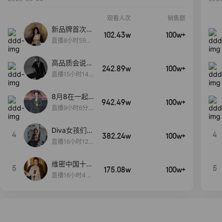
观看人次
销售额
新品牌首次大
102.43w
100w+
上新
直播8小时59分
7秒
高品质会说
242.89w
100w+
话….
直播15小时14
分50秒
8月8在一起
942.49w
100w+
生日献礼盛典
直播9小时6分1
2秒
Diva女孩们集
4
4
382.24w
100w+
合啦~意大利
直播16小时12
料特产来啦！
分
维密中国十周
5
5
175.08w
100w+
年 与你如此
直播16小时48
闪耀 抖音超
分34秒
级品牌日