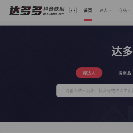
首页
达人
商品
达多
搜达人
搜商品