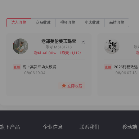
达人收藏
商品收藏
视频收藏
小店收藏
品牌收藏
老郑美伦美玉珠宝
账号 M5181718
粉丝 40.00w
（昨天+1,112）
粉
备注
分组
晚上高货专场大放漏
2026行稳致远
08/06 19:34
08/06 07:18
收藏
立即收藏
旗下产品
企业信息
联系我们
移动端