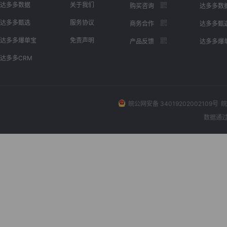
达多多数据
关于我们
购买咨询
达多多数
达多多甄选
服务协议
商务合作
达多多甄
达多多爆单宝
免责声明
产品反馈
达多多爆
达多多CRM
皖公网安备 34019202002109号
皖
数据通