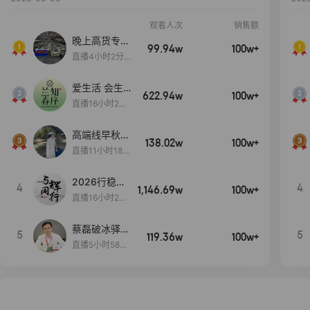
观看人次
销售额
晚上高货专场
99.94w
100w+
大放漏
直播4小时2分5
8秒
爱生活 会生
622.94w
100w+
活
直播16小时24
分31秒
高端线早秋现
138.02w
100w+
货首发
直播11小时18分
50秒
2026行稳致
4
4
1,146.69w
100w+
远
直播16小时20
分34秒
蔡磊破冰驿站
5
5
119.36w
100w+
直播间好物分
直播5小时58分
享
23秒