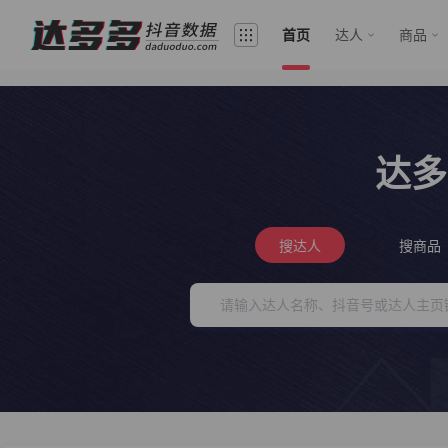
首页
达人
商品
达多
搜达人
搜商品