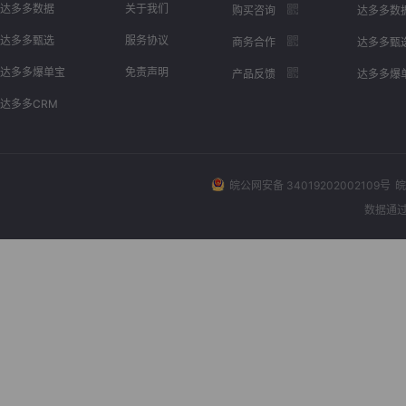
达多多数据
关于我们
购买咨询
达多多数
达多多甄选
服务协议
商务合作
达多多甄
达多多爆单宝
免责声明
产品反馈
达多多爆
达多多CRM
皖公网安备 34019202002109号
皖
数据通