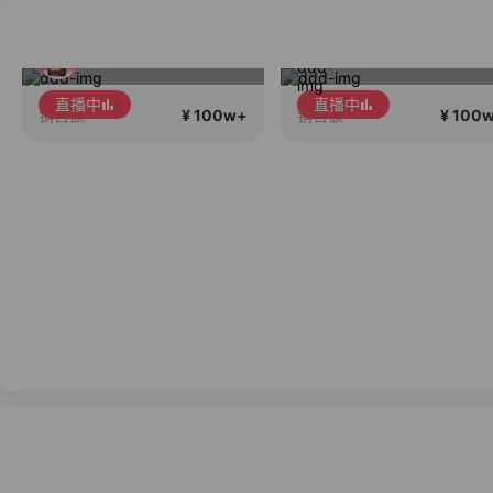
新品X5Pro重磅发布！性能大提升！首发补贴还送千元好礼！
西老板护肤分享
直播中
直播中
¥ 100w+
¥ 100
销售额
销售额