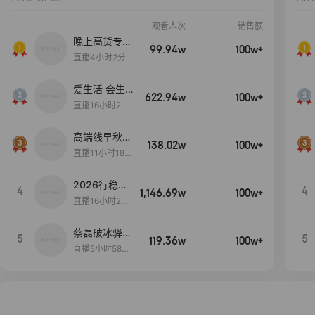
观看人次
销售额
晚上高货专场
99.94w
100w+
大放漏
直播4小时2分5
8秒
爱生活 会生
622.94w
100w+
活
直播16小时24
分31秒
高端线早秋现
138.02w
100w+
货首发
直播11小时18分
50秒
2026行稳致
4
4
1,146.69w
100w+
远
直播16小时20
分34秒
蔡磊破冰驿站
5
5
119.36w
100w+
直播间好物分
直播5小时58分
享
23秒