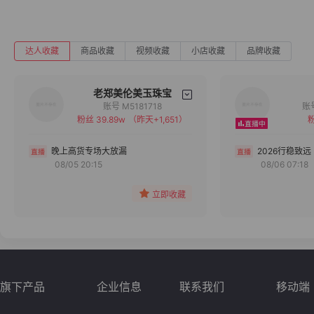
达人收藏
商品收藏
视频收藏
小店收藏
品牌收藏
老郑美伦美玉珠宝
账号 M5181718
粉丝 39.89w
（昨天+1,651）
粉
备注
分组
晚上高货专场大放漏
2026行稳致远
08/05 20:15
08/06 07:18
收藏
立即收藏
旗下产品
企业信息
联系我们
移动端