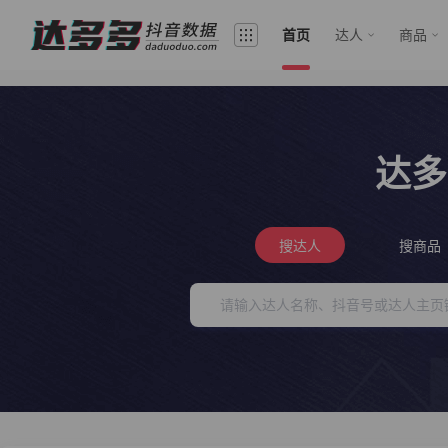
首页
达人
商品
达多
搜达人
搜商品