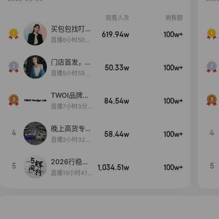
观看人次
销售额
买包包找叮
619.94w
100w+
当,一折购！
直播6小时50分
17秒
门店首发，秋
50.33w
100w+
款大上新！！
直播5小时59分
26秒
TWOI品牌直
84.54w
100w+
播间新款上
直播7小时3分5
新！！！
9秒
晚上高货专场
4
4
58.44w
100w+
大放漏
直播2小时32分
42秒
2026行稳致
5
5
1,034.51w
100w+
远
直播16小时41
分3秒