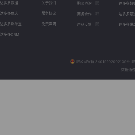
达多多数据
关于我们
购买咨询
达多多数
达多多甄选
服务协议
商务合作
达多多甄
达多多爆单宝
免责声明
产品反馈
达多多爆
达多多CRM
皖公网安备 34019202002109号
皖
数据通