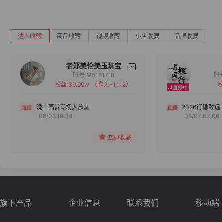
达人收藏
商品收藏
视频收藏
小店收藏
品牌收藏
老郑美伦美玉珠宝
账号 M5181718
粉丝 39.99w
（昨天+1,112）
粉
备注
分组
晚上高货专场大放漏
2026行稳致远
08/06 19:34
08/07 07:06
收藏
立即收藏
旗下产品
企业信息
联系我们
移动端