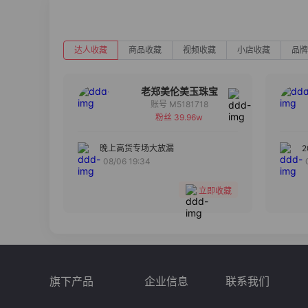
达人收藏
商品收藏
视频收藏
小店收藏
品牌
老郑美伦美玉珠宝
账号 M5181718
粉丝 39.96w
备注
分组
晚上高货专场大放漏
08/06 19:34
收藏
立即收藏
旗下产品
企业信息
联系我们