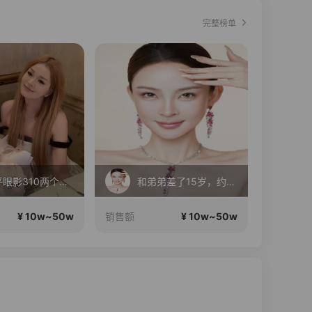
完整榜单
毛戈平眼影310两个正装！
和弟弟差了15岁，约会呢
成
¥ 10w~50w
¥ 10w~50w
销售额
销售额