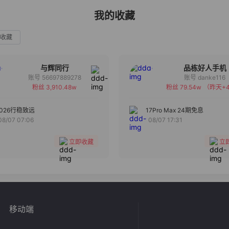
我的收藏
收藏
与辉同行
品栋好人手机
账号 56697889278
账号 danke116
粉丝 3,910.48w
粉丝 79.54w
（昨天+4
备注
备注
分组
分组
2026行稳致远
17Pro Max 24期免息
08/07 07:06
08/07 17:31
收藏
收藏
立即收藏
立
移动端