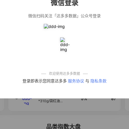
微信登录
佣金
热推达人
微信扫码关注「达多多数据」公众号登录
法式气质温柔风
12%
139
荷叶边长袖衬衫
女设计感小众秋
季大码mm宽松上
衣潮
公仔牌顽渍净洗
20%
138
衣粉轻松搓洗去
污渍除菌除螨3倍
洁净去渍家用去
黄
防盗刷金属卡包
50%
100
男士不锈钢卡片
包女式防消磁小
巧卡盒卡套
欢迎使用达多多数据
【试吃两包】松
4
40%
95
登录即表示您同意达多多
服务协议
与
隐私条款
茸红烧酱汁红烧
肉大棒骨红烧排
骨调味酱D
麦醉侠 湿凉皮7袋
5
5%
87
*310g/袋红油麻
酱凉皮开袋即食
现做现发
品类指数大盘