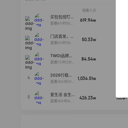
观看人次
销售额
买包包找叮
619.94w
100w+
当,一折购！
直播6小时50分
17秒
门店首发，秋
50.33w
100w+
款大上新！！
直播5小时59分
26秒
TWOI品牌直
84.54w
100w+
播间新款上
直播7小时3分5
新！！！
9秒
2026行稳致
4
1,034.51w
100w+
远
直播16小时41
分3秒
爱生活 会生
5
426.23w
100w+
活
直播16小时45
分48秒