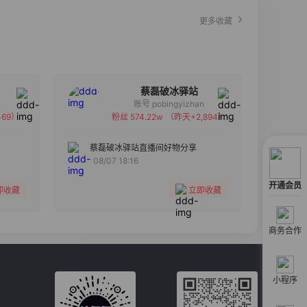
更多收藏
蔡磊破冰驿站
账号 pobingyizhan
69）
粉丝 574.22w
（昨天+2,894）
备注
分组
蔡磊破冰驿站直播间好物分享
08/07 18:16
收藏
开通会员
即收藏
立即收藏
商务合作
小程序