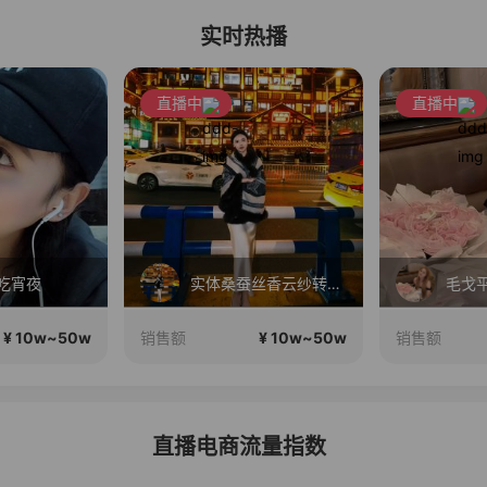
实时热播
直播中
直播中
吃宵夜
实体桑蚕丝香云纱转线上
¥ 10w~50w
¥ 10w~50w
销售额
销售额
直播电商流量指数