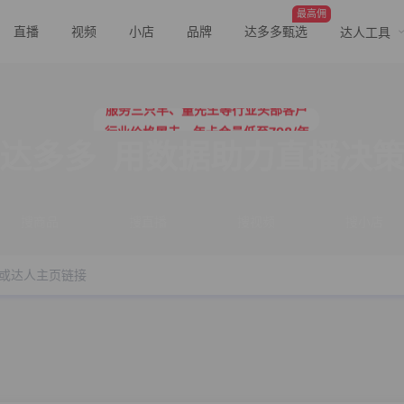
最高佣
直播
视频
小店
品牌
达多多甄选
达人工具
行业价格屠夫，年卡会员低至798/年
服务三只羊、董先生等行业头部客户
行业价格屠夫，年卡会员低至798/年
服务三只羊、董先生等行业头部客户
达多多
用数据助力直播决
搜商品
搜直播
搜视频
搜小店