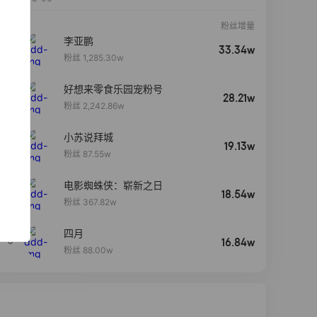
粉丝增量
李亚鹏
33.34w
粉丝 1,285.30w
好想来零食乐园宠粉号
28.21w
粉丝 2,242.86w
小苏说拜城
19.13w
粉丝 87.55w
电影蜘蛛侠：崭新之日
4
18.54w
粉丝 367.82w
四月
5
16.84w
粉丝 88.00w