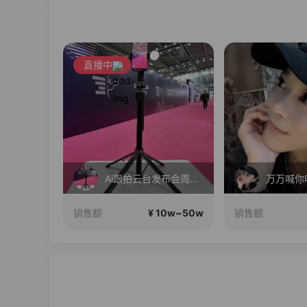
直播中
毛戈平眼影310m买正送正！
Ai跟拍云台发布会周年大促
万万喊你
10w~50w
¥ 10w~50w
销售额
销售额