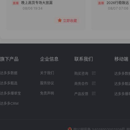
分组
晚上高货专场大放漏
2026行稳致远
08/06 19:34
08/07 07:06
收藏
立即收藏
旗下产品
企业信息
联系我们
移动端
达多多数据
关于我们
购买咨询
达多多数
达多多甄选
服务协议
商务合作
达多多甄
达多多爆单宝
免责声明
产品反馈
达多多爆
达多多CRM
皖公网安备 34019202002109号
皖