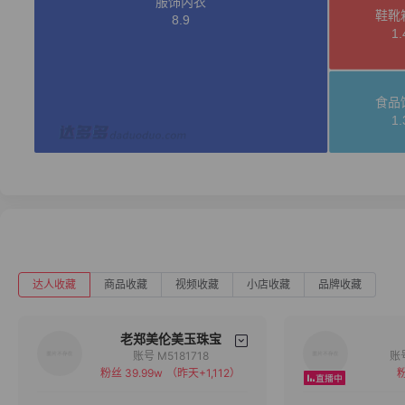
达人收藏
商品收藏
视频收藏
小店收藏
品牌收藏
老郑美伦美玉珠宝
账号 M5181718
粉丝 39.99w
（昨天+1,112）
粉
备注