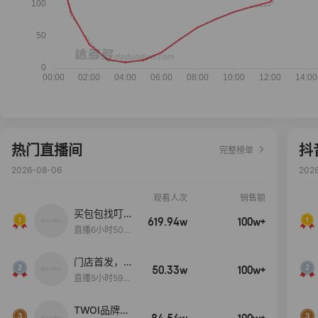
热门直播间
抖
完整榜单
2026-08-06
202
观看人次
销售额
买包包找叮
619.94w
100w+
当,一折购！
直播6小时50分
17秒
门店首发，秋
50.33w
100w+
款大上新！！
直播5小时59分
26秒
TWOI品牌直