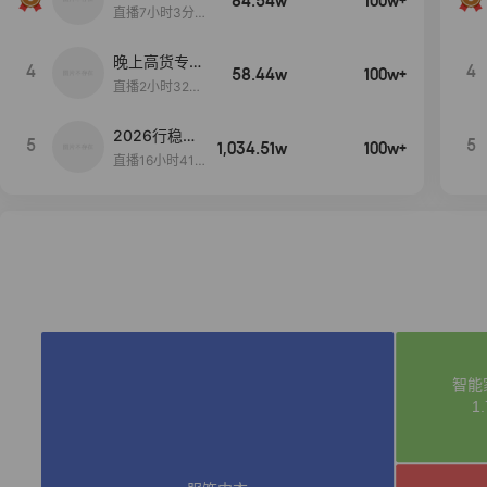
84.54w
100w+
播间新款上
直播7小时3分5
新！！！
9秒
晚上高货专场
4
4
58.44w
100w+
大放漏
直播2小时32分
42秒
2026行稳致
5
5
1,034.51w
100w+
远
直播16小时41
分3秒