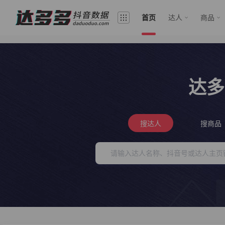
首页
达人
商品
达多
搜达人
搜商品