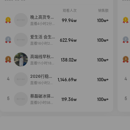
观看人次
销售额
晚上高货专场
99.94w
100w+
大放漏
直播4小时2分5
8秒
爱生活 会生
622.94w
100w+
活
直播16小时24
分31秒
高端线早秋现
138.02w
100w+
货首发
直播11小时18分
50秒
2026行稳致
4
4
1,146.69w
100w+
远
直播16小时20
分34秒
蔡磊破冰驿站
5
5
119.36w
100w+
直播间好物分
直播5小时58分
享
23秒