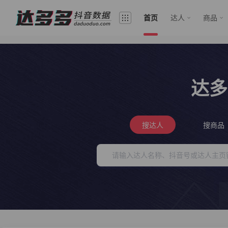
首页
达人
商品
达多
搜达人
搜商品