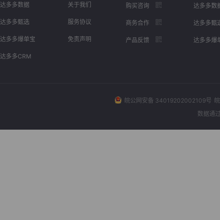
达多多数据
关于我们
购买咨询
达多多数
达多多甄选
服务协议
商务合作
达多多甄
达多多爆单宝
免责声明
产品反馈
达多多爆
达多多CRM
皖公网安备 34019202002109号
皖
数据通