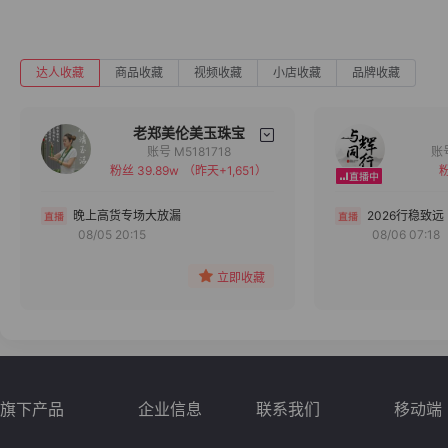
达人收藏
商品收藏
视频收藏
小店收藏
品牌收藏
老郑美伦美玉珠宝
账号 M5181718
粉丝 39.89w
（昨天+1,651）
粉
备注
分组
晚上高货专场大放漏
2026行稳致远
08/05 20:15
08/06 07:18
收藏
立即收藏
旗下产品
企业信息
联系我们
移动端