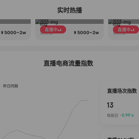
实时热播
毛戈平眼影310两个正装！
毛戈平眼影310m买正送正！
直播中
直播中
¥ 5000~2w
¥ 5000~2w
销售额
销售额
直播电商流量指数
直播场次指数
13
-0.99
较前日
%