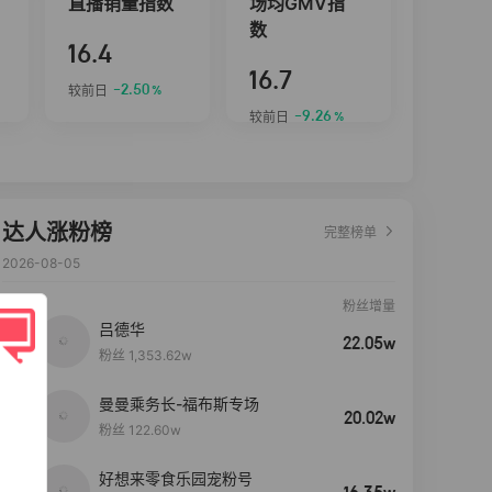
直播销量指数
场均GMV指
数
16.4
16.7
-2.50
较前日
%
-9.26
较前日
%
达人涨粉榜
完整榜单
2026-08-05
粉丝增量
吕德华
22.05w
粉丝 1,353.62w
曼曼乘务长-福布斯专场
20.02w
粉丝 122.60w
好想来零食乐园宠粉号