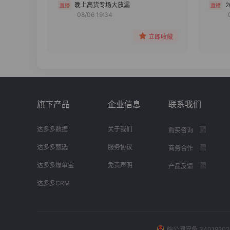
分组
晚上高货专场大放漏
08/06 19:34
收藏
立即收藏
旗下产品
企业信息
联系我们
达多多数据
关于我们
购买咨询
达多多甄选
服务协议
商务合作
达多多爆单宝
免责声明
产品反馈
达多多CRM
皖公网安备 34019202