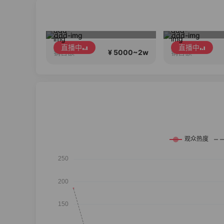
布！
中国网韩束男士专场！男士小白泥洗面奶，更适合中国男人肤质！
直播中
直播中
5000~2w
¥ 5000~2w
销售额
销售额