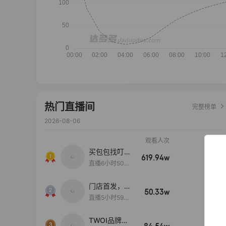
热门直播间
完整榜单
2026-08-06
观看人次
销售额
买包包找叮
619.94w
100w+
当,一折购！
直播6小时50分
17秒
门店首发，秋
50.33w
100w+
款大上新！！
直播5小时59分
26秒
TWOI品牌直