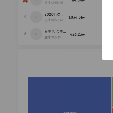
84.54w
100w+
播间新款上
直播7小时3分5
新！！！
9秒
2026行稳致
4
1,034.51w
100w+
远
直播16小时41
分3秒
爱生活 会生
5
426.23w
100w+
活
直播16小时45
分48秒