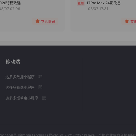
分组
分组
2026行稳致远
17Pro Max 24期免息
08/07 07:06
08/07 17:31
收藏
收藏
立即收藏
立
移动端
达多多数据小程序
达多多甄选小程序
达多多爆单宝小程序
© 2021-2024
002109号
皖ICP备18025558号-20
达多多
，合肥宸业信息科技有限公司，Al