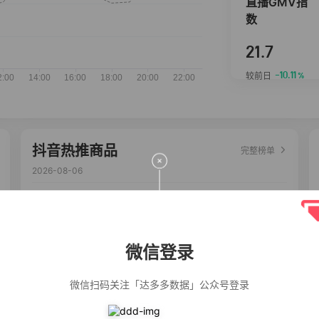
直播GMV指
数
21.7
-10.11
较前日
%
抖音热推商品
完整榜单
2026-08-06
佣金
热推达人
【净浮生】油污
28%
5,271
净厨房油烟机去
重油污去油王污
微信登录
渍清洁剂油烟净
清洗剂
公仔牌顽渍净洗
20%
5,149
衣粉轻松搓洗去
微信扫码关注「达多多数据」公众号登录
污渍除菌除螨3倍
洁净去渍家用去
黄
一品欢【10包鲜