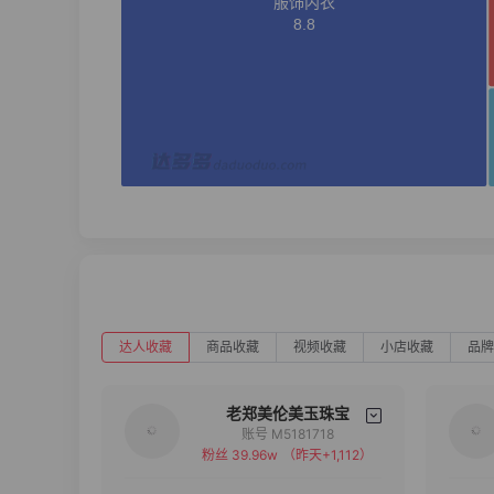
达人收藏
商品收藏
视频收藏
小店收藏
品牌
老郑美伦美玉珠宝
账号 M5181718
粉丝 39.96w
（昨天+1,112）
备注