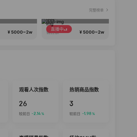
完整榜单
3个娃睡了，美食宵夜聊天时间…
聊聊天
直播中
直播中
¥ 5000~2w
¥ 5000~2w
销售额
销售额
观看人次指数
热销商品指数
26
3
-2.14
-1.98
较前日
较前日
%
%