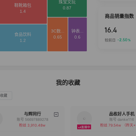
商品销量指数
16.4
-2.50
较前日
%
我的收藏
收藏
与辉同行
品栋好人手机
账号 56697889278
账号 danke116
粉丝 3,910.48w
粉丝 79.54w
（昨天+
备注
备注