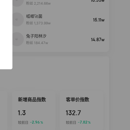
16.35w
粉丝 2,214.66w
呱唧🚀菌
4
15.11w
粉丝 1,373.99w
兔子阳林汐
5
14.87w
粉丝 184.47w
新增商品指数
客单价指数
1.3
132.7
-2.96
-7.82
较前日
较前日
%
%