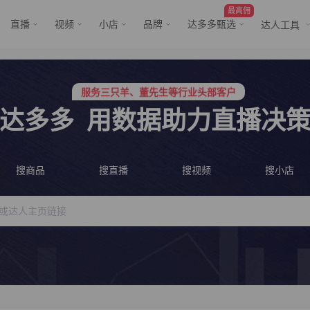
最高佣
直播
视频
小店
品牌
达多多甄选
达人工具
服务三只羊、董先生等行业头部客户
行业价格屠夫，年卡会员低至798/年
服务三只羊、董先生等行业头部客户
达多多
用数据助力直播决
行业价格屠夫，年卡会员低至798/年
搜商品
搜直播
搜视频
搜小店