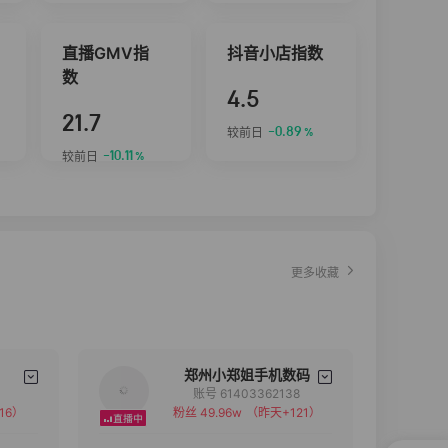
直播GMV指
抖音小店指数
数
4.5
21.7
-0.89
较前日
%
-10.11
较前日
%
更多收藏
郑州小郑姐手机数码
账号 61403362138
16）
粉丝 49.96w
（昨天+121）
备注