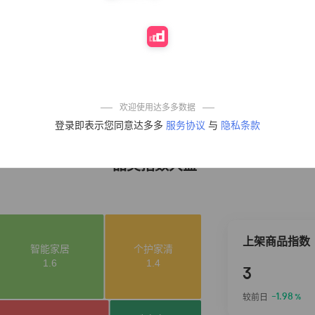
10%
4,321
凉皮】红油麻酱
鲜凉皮现做现发
免煮开袋即食劲
道爽口
艾草抽绳式免撕
4
50%
4,154
垃圾袋大号特厚
自动收口厨房家
用宿舍不脏手实
惠装
麦醉侠 湿凉皮7袋
5
5%
3,709
*310g/袋红油麻
欢迎使用达多多数据
酱凉皮开袋即食
登录即表示您同意达多多
服务协议
与
隐私条款
现做现发
品类指数大盘
上架商品指数
3
-1.98
较前日
%