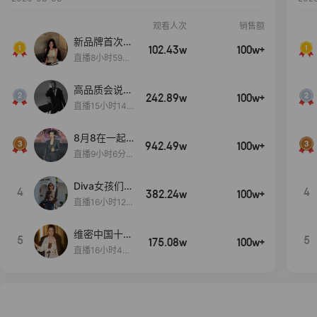
观看人次
销售额
新品牌首次大
102.43w
100w+
上新
直播8小时59分
7秒
高品质会说
242.89w
100w+
话….
直播15小时14
分50秒
8月8在一起
942.49w
100w+
生日献礼盛典
直播9小时6分1
2秒
Diva女孩们集
4
4
382.24w
100w+
合啦~意大利
直播16小时12
料特产来啦！
分
维密中国十周
5
5
175.08w
100w+
年 与你如此
直播16小时48
闪耀 抖音超
分34秒
级品牌日