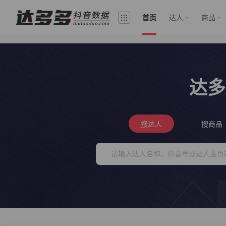
首页
达人
商品
达多
搜达人
搜商品