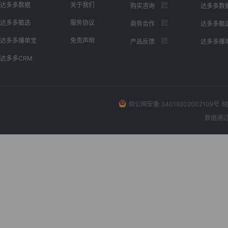
达多多数据
关于我们
购买咨询
达多多数
达多多甄选
服务协议
商务合作
达多多甄
达多多爆单宝
免责声明
产品反馈
达多多爆
达多多CRM
皖公网安备 34019202002109号
皖
数据通