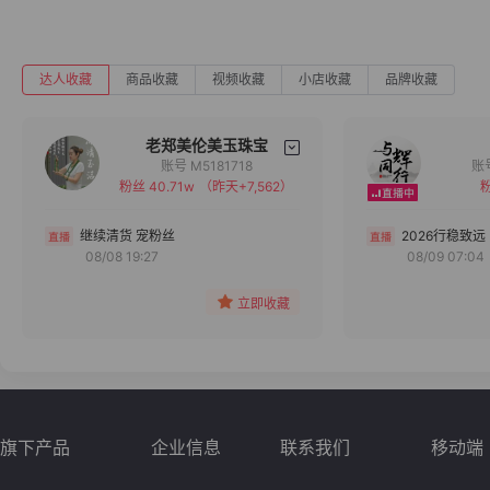
达人收藏
商品收藏
视频收藏
小店收藏
品牌收藏
老郑美伦美玉珠宝
账号 M5181718
粉丝 40.71w
（昨天+7,562）
粉
备注
分组
继续清货 宠粉丝
2026行稳致远
08/08 19:27
08/09 07:04
收藏
立即收藏
旗下产品
企业信息
联系我们
移动端