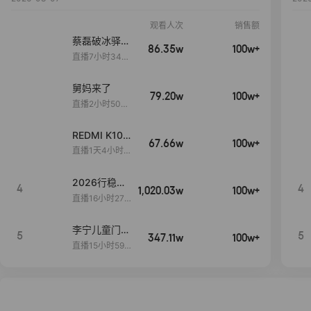
观看人次
销售额
蔡磊破冰驿站
86.35w
100w+
直播间好物分
直播7小时34分
享
3秒
舅妈来了
79.20w
100w+
直播2小时50分
53秒
REDMI K100
67.66w
100w+
Pro系列新品
直播1天4小时1
手机预约开
3分26秒
启！
2026行稳致
4
4
1,020.03w
100w+
远
直播16小时27
分18秒
李宁儿童门店
5
5
347.11w
100w+
爆款赤兔8pr
直播15小时59
o终于有货
分52秒
了，全网销冠
刷新历史底价