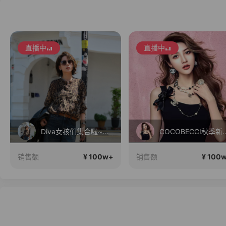
直播中
直播中
Diva女孩们集合啦~意大利料特产来啦！
COCOBECCI
¥ 100w+
¥ 100
销售额
销售额