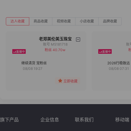
达人收藏
商品收藏
视频收藏
小店收藏
品牌收藏
老郑美伦美玉珠宝
账号 M5181718
粉丝 40.70w
粉
备注
分组
继续清货 宠粉丝
2026行稳致远
08/08 19:27
08/08 07:31
收藏
立即收藏
旗下产品
企业信息
联系我们
移动端