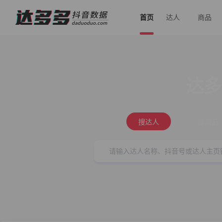
首页
达人
商品
达多
搜达人
搜商品