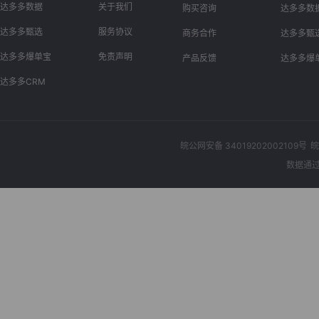
达多多数据
关于我们
购买咨询
达多多数
达多多甄选
服务协议
商务合作
达多多甄
达多多爆单宝
免责声明
产品反馈
达多多爆
达多多CRM
皖公网安备 34019202002109号
皖
数据通