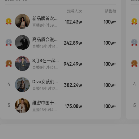
观看人次
销售额
新品牌首次大
102.43w
100w+
上新
直播8小时59分
7秒
高品质会说
242.89w
100w+
话….
直播15小时14
分50秒
8月8在一起
942.49w
100w+
生日献礼盛典
直播9小时6分1
2秒
Diva女孩们集
4
4
382.24w
100w+
合啦~意大利
直播16小时12
料特产来啦！
分
维密中国十周
5
5
175.08w
100w+
年 与你如此
直播16小时48
闪耀 抖音超
分34秒
级品牌日