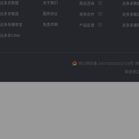
达多多数据
关于我们
购买咨询
达多多数
达多多甄选
服务协议
商务合作
达多多甄
达多多爆单宝
免责声明
产品反馈
达多多爆
达多多CRM
皖公网安备 34019202002109号
皖
数据通