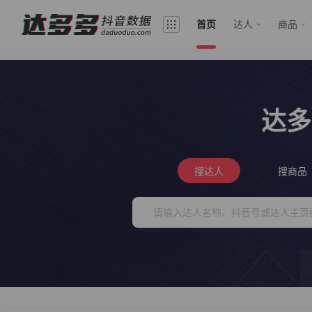
首页
达人
商品
达多
搜达人
搜商品