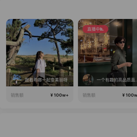
直播中
跟着希娜一起变美丽呀
一个有趣的高
¥ 100w+
¥ 100
销售额
销售额