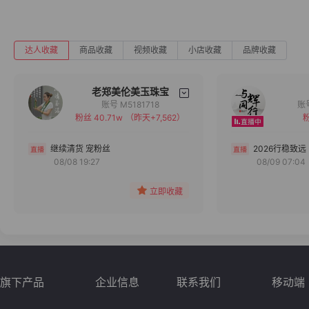
达人收藏
商品收藏
视频收藏
小店收藏
品牌收藏
老郑美伦美玉珠宝
账号 M5181718
粉丝 40.71w
（昨天+7,562）
粉
备注
分组
继续清货 宠粉丝
2026行稳致远
08/08 19:27
08/09 07:04
收藏
立即收藏
旗下产品
企业信息
联系我们
移动端