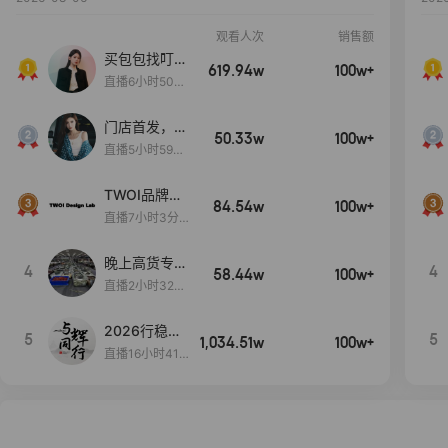
观看人次
销售额
买包包找叮
619.94w
100w+
当,一折购！
直播6小时50分
17秒
门店首发，秋
50.33w
100w+
款大上新！！
直播5小时59分
26秒
TWOI品牌直
84.54w
100w+
播间新款上
直播7小时3分5
新！！！
9秒
晚上高货专场
4
4
58.44w
100w+
大放漏
直播2小时32分
42秒
2026行稳致
5
5
1,034.51w
100w+
远
直播16小时41
分3秒