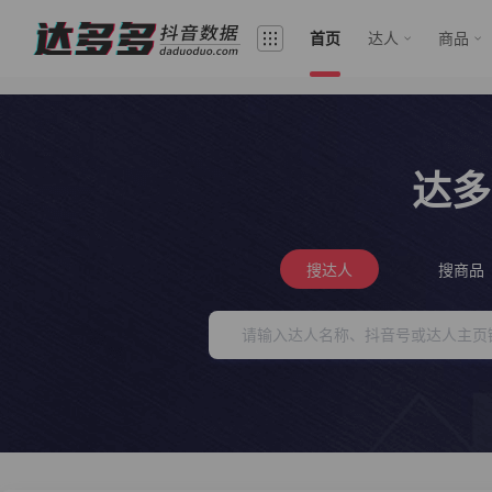
首页
达人
商品
达多
搜达人
搜商品