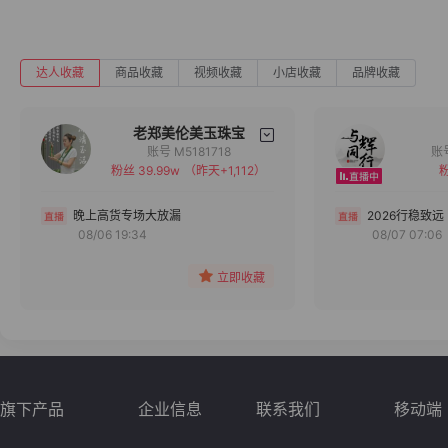
达人收藏
商品收藏
视频收藏
小店收藏
品牌收藏
老郑美伦美玉珠宝
账号 M5181718
粉丝 39.99w
（昨天+1,112）
粉
备注
分组
晚上高货专场大放漏
2026行稳致远
08/06 19:34
08/07 07:06
收藏
立即收藏
旗下产品
企业信息
联系我们
移动端