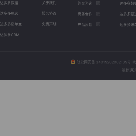
达多多数据
关于我们
购买咨询
达多多数
达多多甄选
服务协议
商务合作
达多多甄
达多多爆单宝
免责声明
产品反馈
达多多爆
达多多CRM
皖公网安备 34019202002109号
皖
数据通