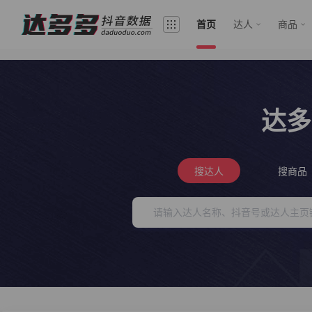
首页
达人
商品
达多
搜达人
搜商品