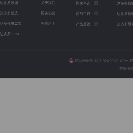
达多多数据
关于我们
购买咨询
达多多数
达多多甄选
服务协议
商务合作
达多多甄
达多多爆单宝
免责声明
产品反馈
达多多爆
达多多CRM
皖公网安备 34019202002109号
皖
数据通