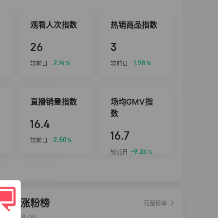
观看人次指数
热销商品指数
26
3
-2.14
-1.98
较前日
较前日
%
%
直播销量指数
场均GMV指
数
16.4
16.7
-2.50
较前日
%
-9.26
较前日
%
达人涨粉榜
完整榜单
2026-08-06