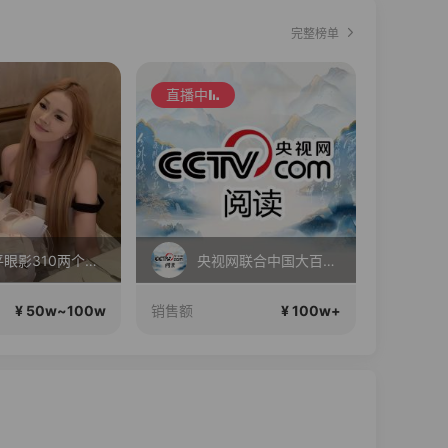
完整榜单
直播中
直播中
毛戈平眼影310两个正装！
央视网联合中国大百科全书出版社权威出品
西
¥ 50w~100w
¥ 100w+
销售额
销售额