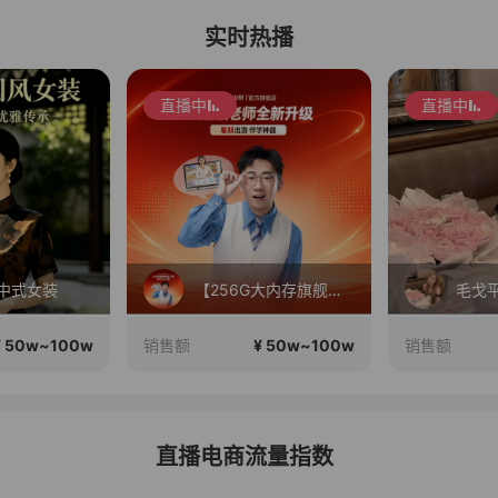
实时热播
直播中
直播中
中式女装
【256G大内存旗舰首发专场】郭晓东空降作业帮总部！
¥ 50w~100w
¥ 50w~100w
销售额
销售额
直播电商流量指数