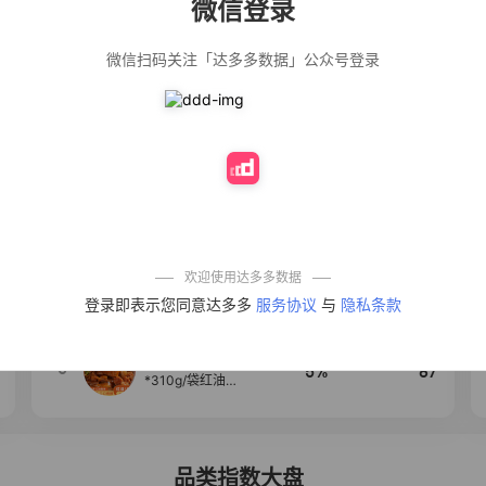
微信登录
佣金
热推达人
微信扫码关注「达多多数据」公众号登录
法式气质温柔风
12%
139
荷叶边长袖衬衫
女设计感小众秋
季大码mm宽松上
衣潮
公仔牌顽渍净洗
20%
138
衣粉轻松搓洗去
污渍除菌除螨3倍
洁净去渍家用去
黄
防盗刷金属卡包
50%
100
男士不锈钢卡片
包女式防消磁小
巧卡盒卡套
欢迎使用达多多数据
【试吃两包】松
4
40%
95
登录即表示您同意达多多
服务协议
与
隐私条款
茸红烧酱汁红烧
肉大棒骨红烧排
骨调味酱D
麦醉侠 湿凉皮7袋
5
5%
87
*310g/袋红油麻
酱凉皮开袋即食
现做现发
品类指数大盘