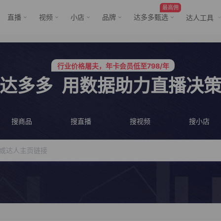
最高佣
直播
视频
小店
品牌
达多多甄选
达人工具
服务三只羊、董先生等行业头部客户
行业价格屠夫，年卡会员低至798/年
服务三只羊、董先生等行业头部客户
行业价格屠夫，年卡会员低至798/年
达多多
用数据助力直播决
搜商品
搜直播
搜视频
搜小店