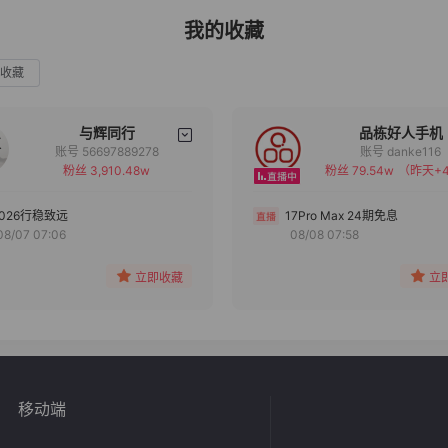
我的收藏
收藏
与辉同行
品栋好人手机
账号 56697889278
账号 danke116
粉丝 3,910.48w
粉丝 79.54w
（昨天+4
备注
备注
分组
分组
2026行稳致远
17Pro Max 24期免息
08/07 07:06
08/08 07:58
收藏
收藏
立即收藏
立
移动端