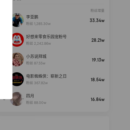
粉丝增量
李亚鹏
33.34w
粉丝 1,285.30w
好想来零食乐园宠粉号
28.21w
粉丝 2,242.86w
小苏说拜城
19.13w
粉丝 87.55w
电影蜘蛛侠：崭新之日
4
18.54w
粉丝 367.82w
四月
5
16.84w
粉丝 88.00w