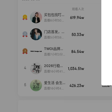
观看人次
销售额
买包包找叮
619.94w
100w+
当,一折购！
直播6小时50分
17秒
门店首发，秋
50.33w
100w+
款大上新！！
直播5小时59分
26秒
TWOI品牌直
84.54w
100w+
播间新款上
直播7小时3分5
新！！！
9秒
2026行稳致
4
1,034.51w
100w+
远
直播16小时41
分3秒
爱生活 会生
5
426.23w
100w+
活
直播16小时45
分48秒