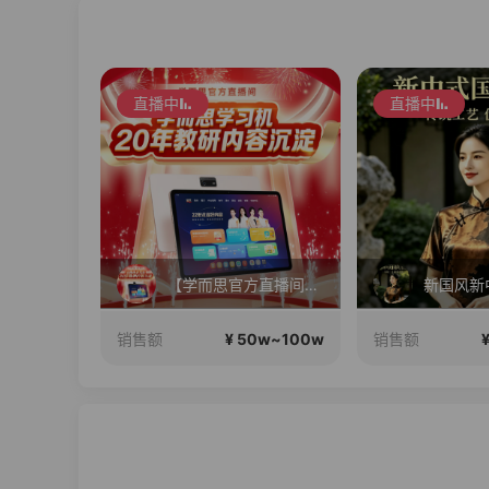
直播中
直播中
长三角国际6号仓正在直播
【学而思官方直播间】孩子第一台AI学习机！高性价比爆款，升级AI辅导！
新国风新
¥ 100w+
¥ 50w~100w
销售额
销售额