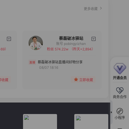
更多收藏
蔡磊破冰驿站
账号 pobingyizhan
69）
粉丝 574.22w
（昨天+2,894）
备注
分组
蔡磊破冰驿站直播间好物分享
08/07 18:16
收藏
开通会员
即收藏
立即收藏
商务合作
小程序