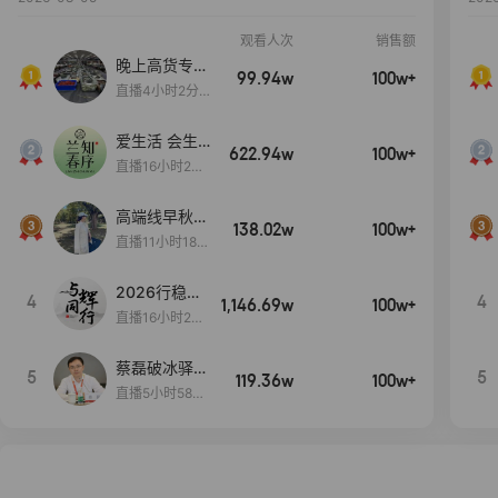
观看人次
销售额
晚上高货专场
99.94w
100w+
大放漏
直播4小时2分5
8秒
爱生活 会生
622.94w
100w+
活
直播16小时24
分31秒
高端线早秋现
138.02w
100w+
货首发
直播11小时18分
50秒
2026行稳致
4
4
1,146.69w
100w+
远
直播16小时20
分34秒
蔡磊破冰驿站
5
5
119.36w
100w+
直播间好物分
直播5小时58分
享
23秒