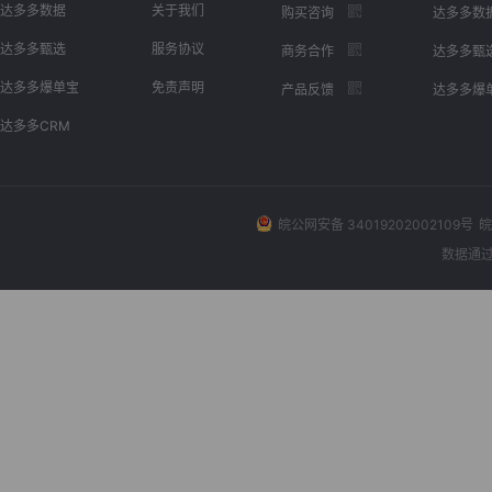
达多多数据
关于我们
购买咨询
达多多数
达多多甄选
服务协议
商务合作
达多多甄
达多多爆单宝
免责声明
产品反馈
达多多爆
达多多CRM
皖公网安备 34019202002109号
皖
数据通