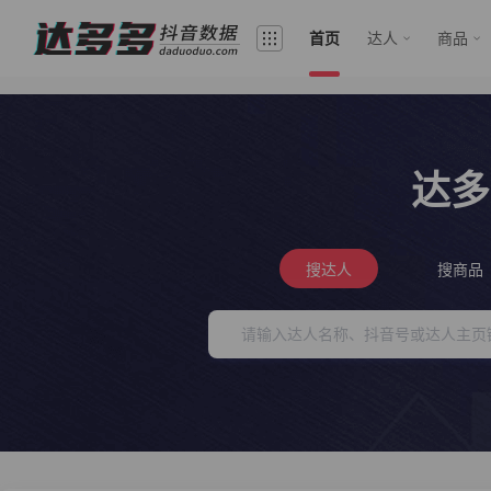
首页
达人
商品
达多
搜达人
搜商品