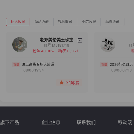
达人收藏
商品收藏
视频收藏
小店收藏
品牌收藏
老郑美伦美玉珠宝
账号 M5181718
粉丝 40.00w
（昨天+1,112）
粉
备注
分组
晚上高货专场大放漏
2026行稳致远
08/06 19:34
08/06 07:18
收藏
立即收藏
旗下产品
企业信息
联系我们
移动端