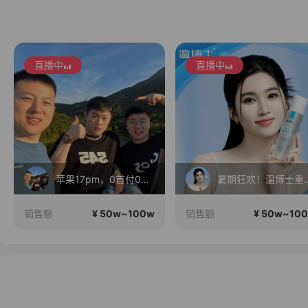
直播中
直播中
苹果17pm，0首付0利息！
暑期狂欢！温博士重磅福利机制
¥ 50w~100w
¥ 50w~10
销售额
销售额