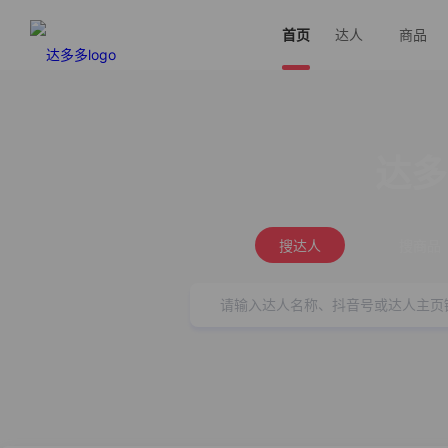
首页
达人
商品
达多
搜达人
搜商品