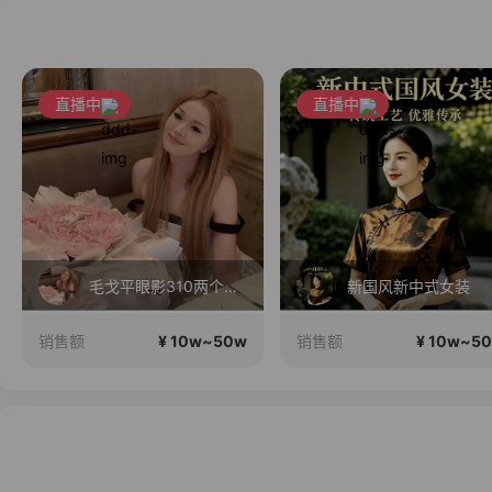
直播中
直播中
毛戈平眼影310两个正装！
新国风新中式女装
¥ 10w~50w
¥ 10w~5
销售额
销售额