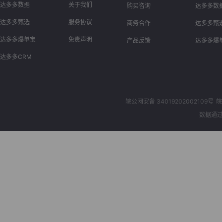
达多多数据
关于我们
购买咨询
达多多数
达多多甄选
服务协议
商务合作
达多多甄
达多多爆单宝
免责声明
产品反馈
达多多爆
达多多CRM
皖公网安备 34019202002109号
皖
数据通