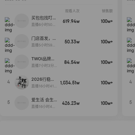
观看人次
销售额
买包包找叮
619.94w
100w+
当,一折购！
直播6小时50分
17秒
门店首发，秋
50.33w
100w+
款大上新！！
直播5小时59分
26秒
TWOI品牌直
84.54w
100w+
播间新款上
直播7小时3分5
新！！！
9秒
2026行稳致
4
4
1,034.51w
100w+
远
直播16小时41
分3秒
爱生活 会生
5
5
426.23w
100w+
活
直播16小时45
分48秒