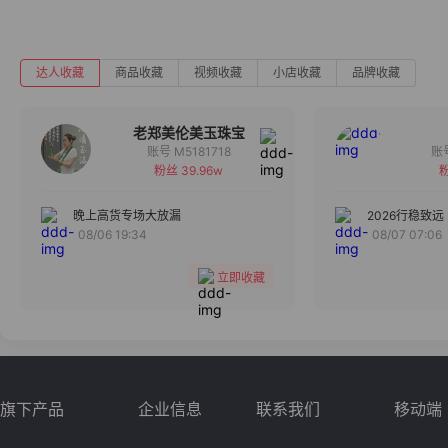
达人收藏
商品收藏
视频收藏
小店收藏
品牌收藏
老郑美伦美玉珠宝
账号 M5181718
粉丝 39.96w
粉
备注
分组
晚上高货专场大放漏
2026行稳致远
08/06 19:34
08/07 07:06
收藏
立即收藏
旗下产品
企业信息
联系我们
移动端