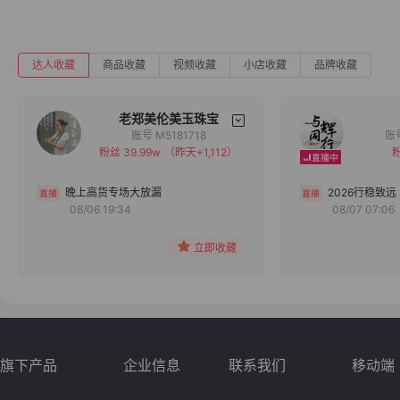
达人收藏
商品收藏
视频收藏
小店收藏
品牌收藏
老郑美伦美玉珠宝
账号 M5181718
粉丝 39.99w
（昨天+1,112）
粉
备注
分组
晚上高货专场大放漏
2026行稳致远
08/06 19:34
08/07 07:06
收藏
立即收藏
旗下产品
企业信息
联系我们
移动端