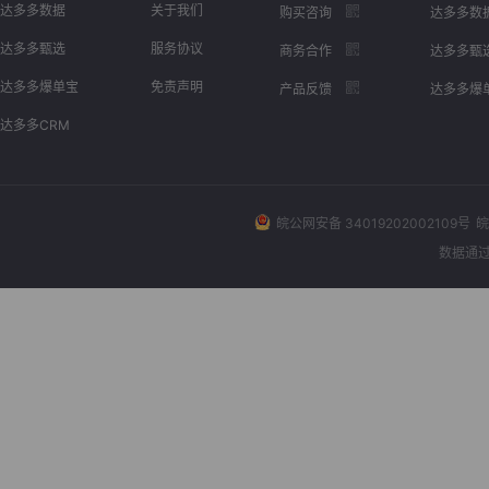
达多多数据
关于我们
购买咨询
达多多数
达多多甄选
服务协议
商务合作
达多多甄
达多多爆单宝
免责声明
产品反馈
达多多爆
达多多CRM
皖公网安备 34019202002109号
皖
数据通