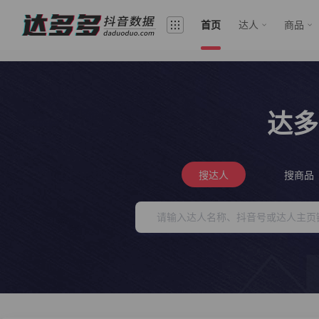
首页
达人
商品
达多
搜达人
搜商品