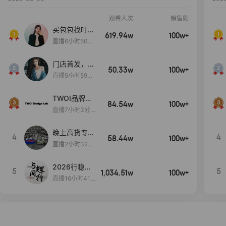
观看人次
销售额
买包包找叮
619.94w
100w+
当,一折购！
直播6小时50分
17秒
门店首发，秋
50.33w
100w+
款大上新！！
直播5小时59分
26秒
TWOI品牌直
84.54w
100w+
播间新款上
直播7小时3分5
新！！！
9秒
晚上高货专场
4
4
58.44w
100w+
大放漏
直播2小时32分
42秒
2026行稳致
5
5
1,034.51w
100w+
远
直播16小时41
分3秒