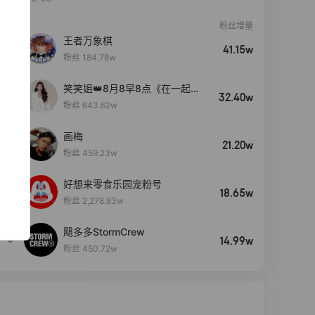
粉丝增量
王者万象棋
41.15w
粉丝 184.78w
笑笑姐👑8月8早8点《在一起》
32.40w
生日盛典
粉丝 643.62w
画梅
21.20w
粉丝 459.23w
好想来零食乐园宠粉号
4
18.65w
粉丝 2,278.83w
飓多多StormCrew
5
14.99w
粉丝 450.72w