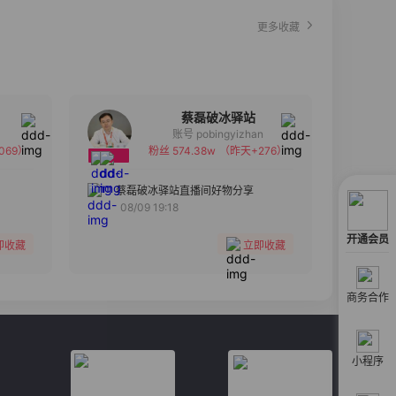
更多收藏
蔡磊破冰驿站
账号 pobingyizhan
069）
粉丝 574.38w
（昨天+276）
备注
分组
蔡磊破冰驿站直播间好物分享
08/09 19:18
收藏
开通会员
即收藏
立即收藏
商务合作
小程序