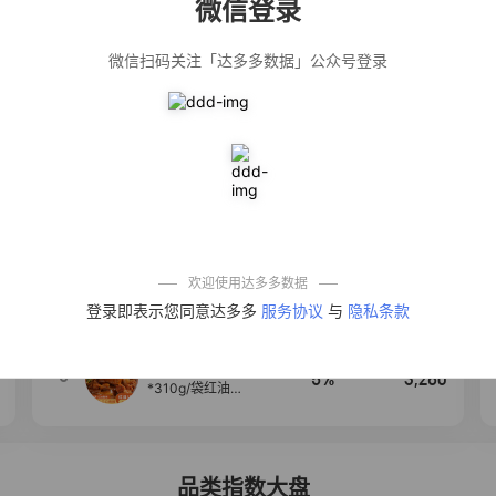
微信登录
佣金
热推达人
微信扫码关注「达多多数据」公众号登录
公仔牌顽渍净洗
20%
4,906
衣粉轻松搓洗去
污渍除菌除螨3倍
洁净去渍家用去
黄
【净浮生】油污
28%
4,849
净厨房油烟机去
重油污去油王污
渍清洁剂油烟净
清洗剂
一品欢【10包鲜
10%
4,294
凉皮】红油麻酱
鲜凉皮现做现发
免煮开袋即食劲
欢迎使用达多多数据
道爽口
【爆款推荐】力
4
12%
3,530
登录即表示您同意达多多
服务协议
与
隐私条款
士依兰香沐浴露
持久留香经典幽
莲家庭装官方正
品
麦醉侠 湿凉皮7袋
5
5%
3,260
*310g/袋红油麻
酱凉皮开袋即食
现做现发
品类指数大盘