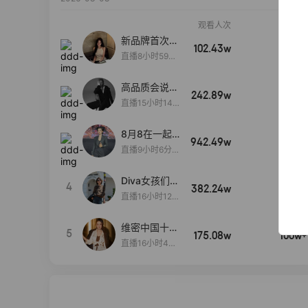
观看人次
销售额
新品牌首次大
102.43w
100w+
上新
直播8小时59分
7秒
高品质会说
242.89w
100w+
话….
直播15小时14
分50秒
8月8在一起
942.49w
100w+
生日献礼盛典
直播9小时6分1
2秒
Diva女孩们集
4
382.24w
100w+
合啦~意大利
直播16小时12
料特产来啦！
分
维密中国十周
5
175.08w
100w+
年 与你如此
直播16小时48
闪耀 抖音超
分34秒
级品牌日