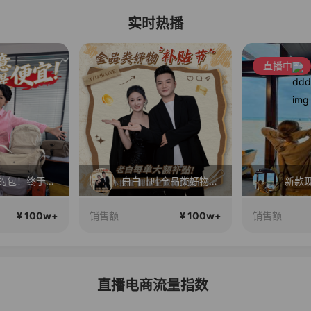
实时热播
直播中
你们想要的包！终于来了！包你满意！
白白叶叶全品类好物补贴节~
新款
¥ 100w+
¥ 100w+
销售额
销售额
直播电商流量指数