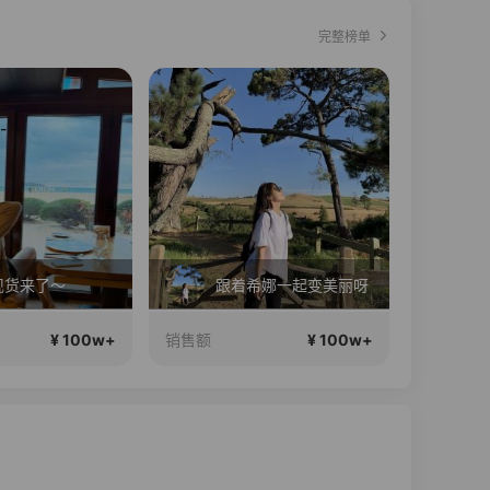
完整榜单
现货来了～
跟着希娜一起变美丽呀
¥ 100w+
¥ 100w+
销售额
销售额