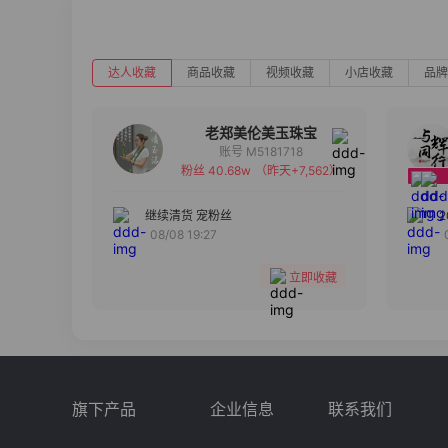
达人收藏
商品收藏
视频收藏
小店收藏
品牌
老郑美伦美玉珠宝
账号 M5181718
粉丝 40.68w
（昨天+7,562）
备注
分组
继续清货 宠粉丝
08/08 19:27
收藏
立即收藏
旗下产品
企业信息
联系我们