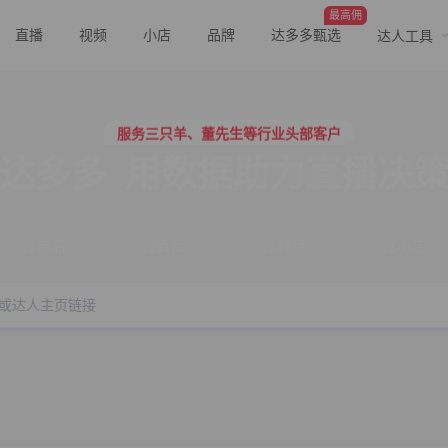
最高佣
直播
视频
小店
品牌
达多多甄选
达人工具
服务三只羊、董先生等行业头部客户
行业价格屠夫，年卡会员低至798/年
服务三只羊、董先生等行业头部客户
达多多
用数据助力直播决
行业价格屠夫，年卡会员低至798/年
搜商品
搜直播
搜视频
搜小店