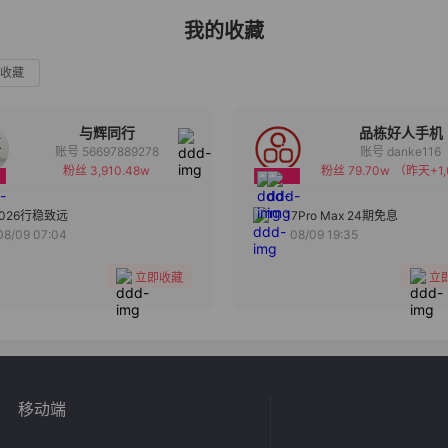
我的收藏
收藏
与辉同行
品栋好人手机
账号 56697889278
账号 danke116
粉丝 3,910.48w
粉丝 79.70w
（昨天+1,
备注
备注
分组
分组
2026行稳致远
17Pro Max 24期免息
08/09 07:04
08/09 19:35
收藏
收藏
立即收藏
立
移动端