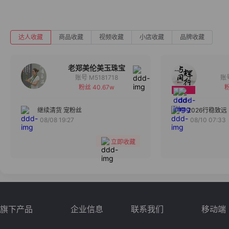
达人收藏
商品收藏
视频收藏
小店收藏
品牌收藏
老郑美伦美玉珠宝
账号 M5181718
粉丝 40.67w
粉
备注
分组
继续清货 宠粉丝
2026行稳致远
08/08 19:27
08/10 07:33
收藏
立即收藏
旗下产品
企业信息
联系我们
移动端