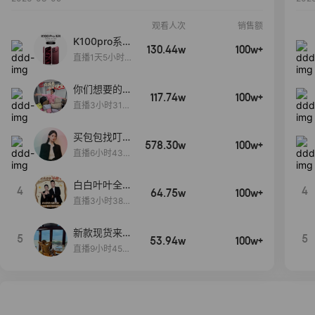
观看人次
销售额
K100pro系列
130.44w
100w+
新品预约中~
直播1天5小时9
分59秒
你们想要的
117.74w
100w+
包！终于来
直播3小时31分
了！包你满
30秒
意！
买包包找叮
578.30w
100w+
当,一折购！
直播6小时43分
2秒
白白叶叶全品
4
4
64.75w
100w+
类好物补贴节
直播3小时38分
~
57秒
新款现货来了
5
5
53.94w
100w+
～
直播9小时45分
2秒