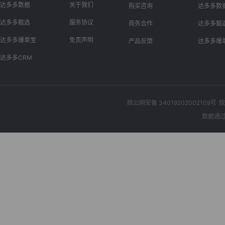
达多多数据
关于我们
购买咨询
达多多数
达多多甄选
服务协议
商务合作
达多多甄
达多多爆单宝
免责声明
产品反馈
达多多爆
达多多CRM
皖公网安备 34019202002109号
皖
数据通