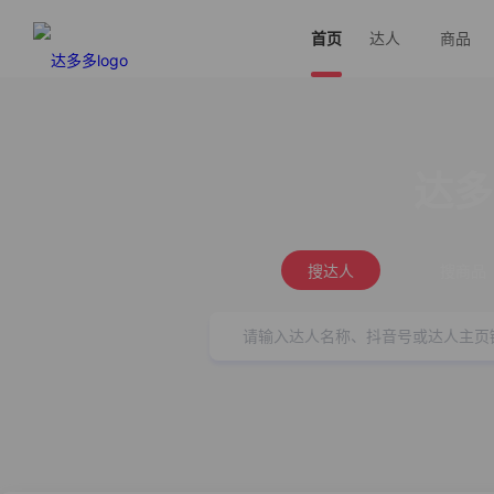
首页
达人
商品
达多
搜达人
搜商品