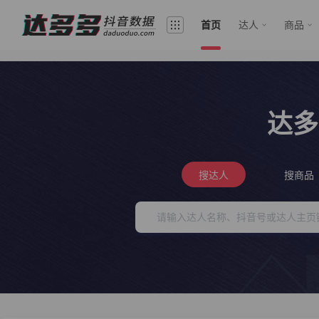
首页
达人
商品
达多
搜达人
搜商品