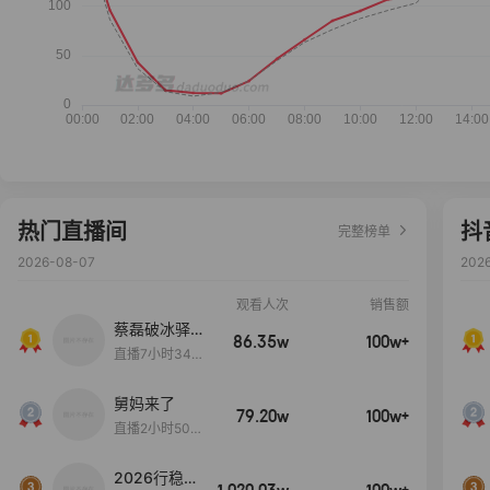
热门直播间
抖
完整榜单
2026-08-07
202
观看人次
销售额
蔡磊破冰驿站
86.35w
100w+
直播间好物分
直播7小时34分
享
3秒
舅妈来了
79.20w
100w+
直播2小时50分
53秒
2026行稳致