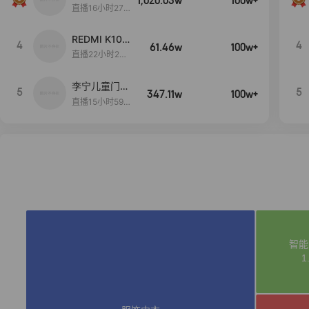
1,020.03w
100w+
远
直播16小时27
分18秒
REDMI K100
4
4
61.46w
100w+
Pro系列新品
直播22小时28
手机预约开
分53秒
启！
李宁儿童门店
5
5
347.11w
100w+
爆款赤兔8pr
直播15小时59
o终于有货
分52秒
了，全网销冠
刷新历史底价