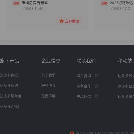
分组
继续清货 宠粉丝
2026行稳致远
08/08 11:46
08/08 07:31
收藏
立即收藏
旗下产品
企业信息
联系我们
移动端
达多多数据
关于我们
购买咨询
达多多数
达多多甄选
服务协议
商务合作
达多多甄
达多多爆单宝
免责声明
产品反馈
达多多爆
达多多CRM
皖公网安备 34019202002109号
皖