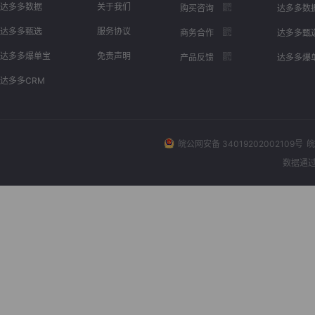
达多多数据
关于我们
购买咨询
达多多数
达多多甄选
服务协议
商务合作
达多多甄
达多多爆单宝
免责声明
产品反馈
达多多爆
达多多CRM
皖公网安备 34019202002109号
皖
数据通