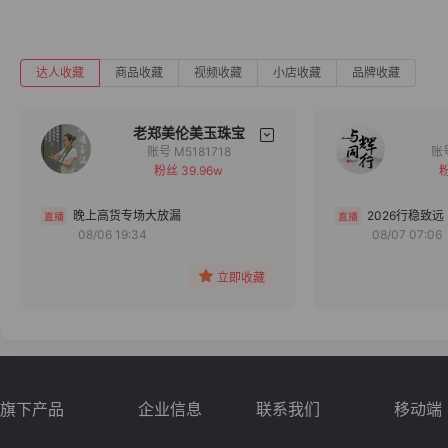
达人收藏
商品收藏
视频收藏
小店收藏
品牌收藏
老郑美伦美玉珠宝
账号 M5181718
粉丝 39.96w
粉
备注
分组
晚上高货专场大放漏
2026行稳致远
08/06 19:34
08/07 07:06
收藏
立即收藏
旗下产品
企业信息
联系我们
移动端