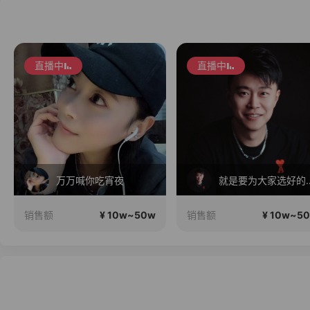
直播中
就是要为大家选好的产品！做好的价格，不随波逐流！加油！
小
¥ 10w~50w
¥ 10w~5
销售额
销售额