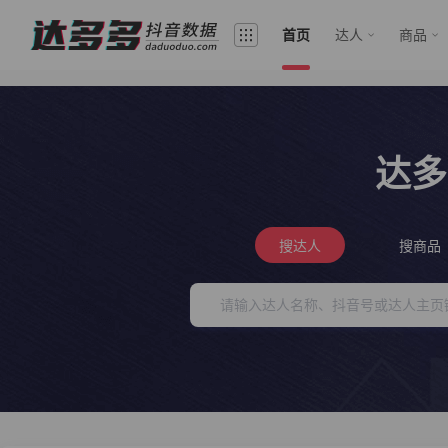
首页
达人
商品
达多
搜达人
搜商品