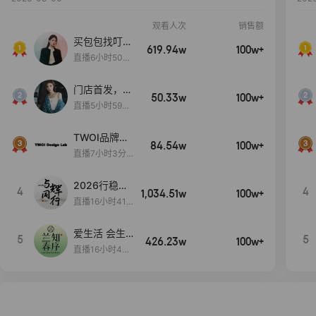
观看人次
销售额
买包包找叮
619.94w
100w+
当,一折购！
直播6小时50分
17秒
门店首发，秋
50.33w
100w+
款大上新！！
直播5小时59分
26秒
TWOI品牌直
84.54w
100w+
播间新款上
直播7小时3分5
新！！！
9秒
2026行稳致
4
4
1,034.51w
100w+
远
直播16小时41
分3秒
爱生活 会生
5
5
426.23w
100w+
活
直播16小时45
分48秒