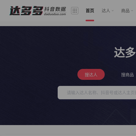
首页
达人
商品
达多
搜达人
搜商品