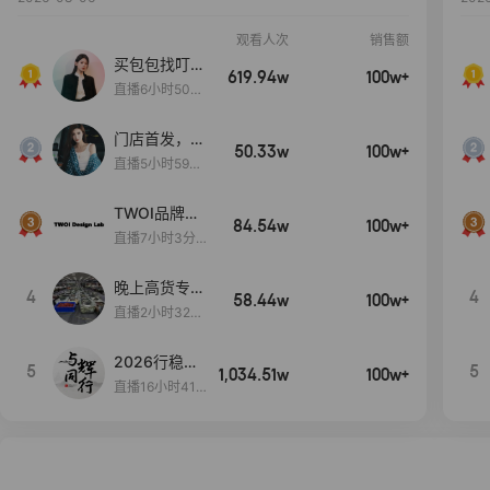
观看人次
销售额
买包包找叮
619.94w
100w+
当,一折购！
直播6小时50分
17秒
门店首发，秋
50.33w
100w+
款大上新！！
直播5小时59分
26秒
TWOI品牌直
84.54w
100w+
播间新款上
直播7小时3分5
新！！！
9秒
晚上高货专场
4
4
58.44w
100w+
大放漏
直播2小时32分
42秒
2026行稳致
5
5
1,034.51w
100w+
远
直播16小时41
分3秒