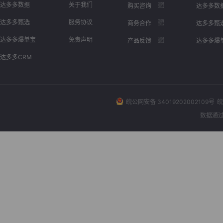
达多多数据
关于我们
购买咨询
达多多数
达多多甄选
服务协议
商务合作
达多多甄
达多多爆单宝
免责声明
产品反馈
达多多爆
达多多CRM
皖公网安备 34019202002109号
皖
数据通