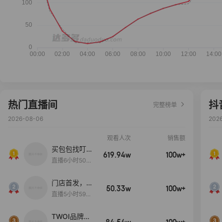
热门直播间
抖
完整榜单
2026-08-06
202
观看人次
销售额
买包包找叮
619.94w
100w+
当,一折购！
直播6小时50分
17秒
门店首发，秋
50.33w
100w+
款大上新！！
直播5小时59分
26秒
TWOI品牌直