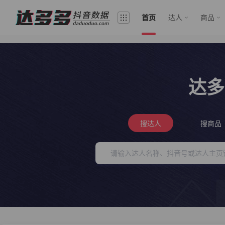
首页
达人
商品
达多
搜达人
搜商品