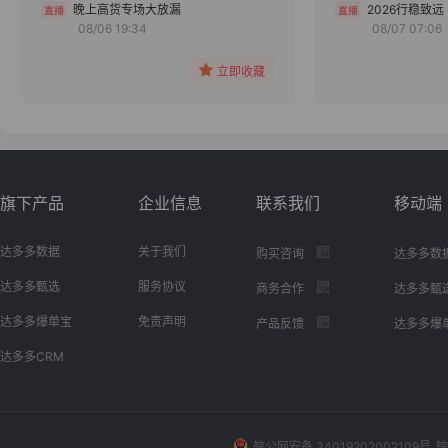
分组
晚上高货专场大放漏
2026行稳致远
08/06 19:34
08/07 07:06
收藏
立即收藏
旗下产品
企业信息
联系我们
移动端
达多多数据
关于我们
购买咨询
达多多数
达多多甄选
服务协议
商务合作
达多多甄
达多多爆单宝
免责声明
产品反馈
达多多爆
达多多CRM
皖公网安备 34019202002109号
皖