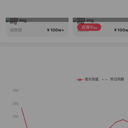
春季新款高品质大上新
李宁儿童门店爆款赤兔8pro终于有
直播中
¥ 100w+
¥ 100
销售额
销售额