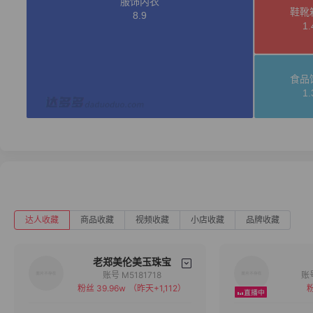
达人收藏
商品收藏
视频收藏
小店收藏
品牌收藏
老郑美伦美玉珠宝
账号 M5181718
粉丝 39.96w
（昨天+1,112）
粉
备注