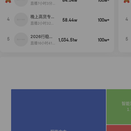
84.54w
100w+
播间新款上
直播7小时3分5
新！！！
9秒
晚上高货专场
4
4
58.44w
100w+
大放漏
直播2小时32分
42秒
2026行稳致
5
5
1,034.51w
100w+
远
直播16小时41
分3秒