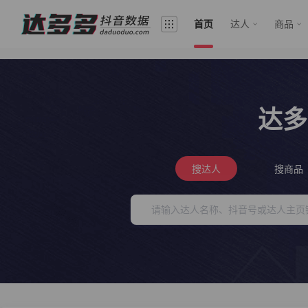
首页
达人
商品
达多
搜达人
搜商品