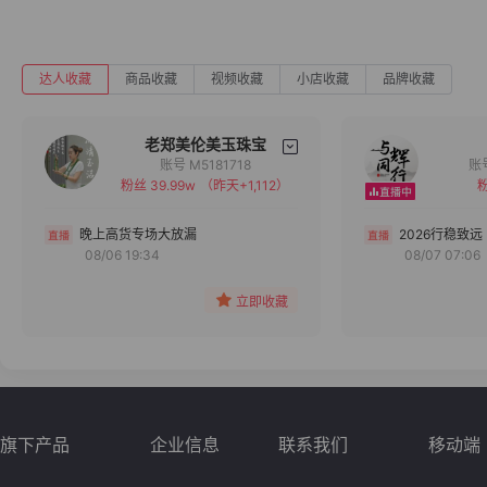
达人收藏
商品收藏
视频收藏
小店收藏
品牌收藏
老郑美伦美玉珠宝
账号 M5181718
粉丝 39.99w
（昨天+1,112）
粉
备注
分组
晚上高货专场大放漏
2026行稳致远
08/06 19:34
08/07 07:06
收藏
立即收藏
旗下产品
企业信息
联系我们
移动端