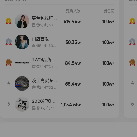
观看人次
销售额
买包包找叮
619.94w
100w+
当,一折购！
直播6小时50分
17秒
门店首发，秋
50.33w
100w+
款大上新！！
直播5小时59分
26秒
TWOI品牌直
84.54w
100w+
播间新款上
直播7小时3分5
新！！！
9秒
晚上高货专场
4
4
58.44w
100w+
大放漏
直播2小时32分
42秒
2026行稳致
5
5
1,034.51w
100w+
远
直播16小时41
分3秒