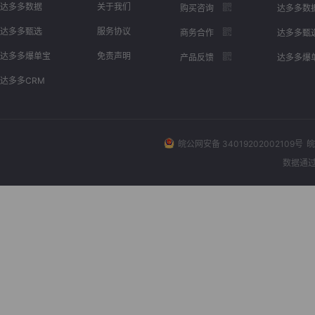
达多多数据
关于我们
购买咨询
达多多数
达多多甄选
服务协议
商务合作
达多多甄
达多多爆单宝
免责声明
产品反馈
达多多爆
达多多CRM
皖公网安备 34019202002109号
皖
数据通