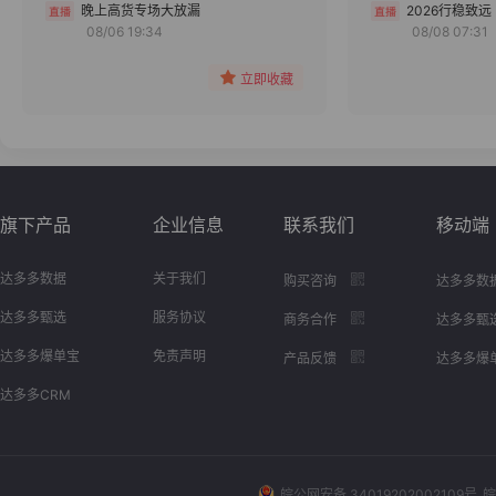
分组
晚上高货专场大放漏
2026行稳致远
08/06 19:34
08/08 07:31
收藏
立即收藏
旗下产品
企业信息
联系我们
移动端
达多多数据
关于我们
购买咨询
达多多数
达多多甄选
服务协议
商务合作
达多多甄
达多多爆单宝
免责声明
产品反馈
达多多爆
达多多CRM
皖公网安备 34019202002109号
皖