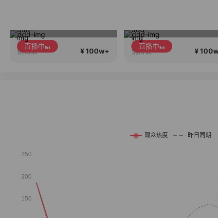
高品质会说话….
草本初色8周年七夕双节超大惊喜，专柜品质杨紫同款三件不过百
直播中
直播中
¥ 100w+
¥ 100
销售额
销售额