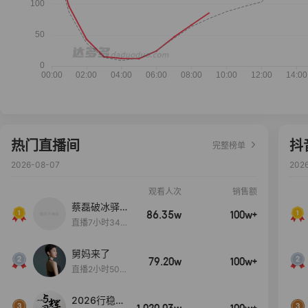
热门直播间
抖
完整榜单
2026-08-07
202
观看人次
销售额
蔡磊破冰驿站
86.35w
100w+
直播间好物分
直播7小时34分
享
3秒
舅妈来了
79.20w
100w+
直播2小时50分
53秒
2026行稳致