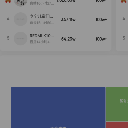
1,020.03w
100w+
远
直播16小时27
分18秒
李宁儿童门店
4
4
347.11w
100w+
爆款赤兔8pr
直播15小时59
o终于有货
分52秒
了，全网销冠
REDMI K100
5
5
刷新历史底价
54.23w
100w+
Pro系列新品
直播14小时43
手机预约开
分42秒
启！