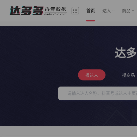
首页
达人
商品
达多
搜达人
搜商品