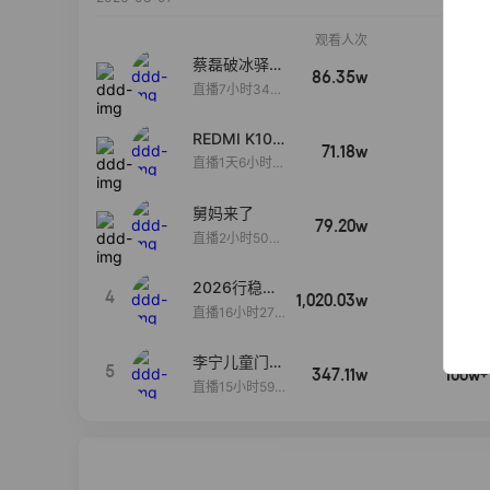
观看人次
销售额
蔡磊破冰驿站
86.35w
100w+
直播间好物分
直播7小时34分
享
3秒
REDMI K100
71.18w
100w+
Pro系列新品
直播1天6小时4
手机预约开
6分51秒
启！
舅妈来了
79.20w
100w+
直播2小时50分
53秒
2026行稳致
4
1,020.03w
100w+
远
直播16小时27
分18秒
李宁儿童门店
5
347.11w
100w+
爆款赤兔8pr
直播15小时59
o终于有货
分52秒
了，全网销冠
刷新历史底价