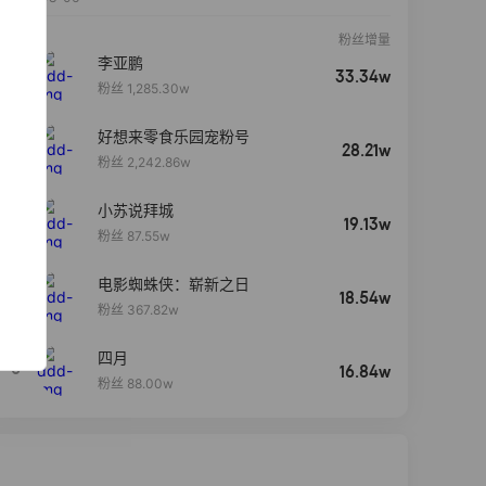
粉丝增量
李亚鹏
33.34w
粉丝 1,285.30w
好想来零食乐园宠粉号
28.21w
粉丝 2,242.86w
小苏说拜城
19.13w
粉丝 87.55w
电影蜘蛛侠：崭新之日
4
18.54w
粉丝 367.82w
四月
5
16.84w
粉丝 88.00w