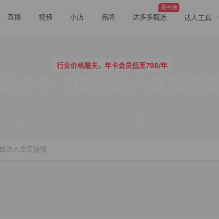
最高佣
直播
视频
小店
品牌
达多多甄选
达人工具
行业价格屠夫，年卡会员低至798/年
服务三只羊、董先生等行业头部客户
行业价格屠夫，年卡会员低至798/年
服务三只羊、董先生等行业头部客户
达多多
用数据助力直播决
搜商品
搜直播
搜视频
搜小店