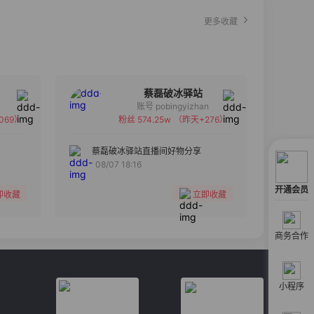
更多收藏
蔡磊破冰驿站
账号 pobingyizhan
069）
粉丝 574.25w
（昨天+276）
备注
分组
蔡磊破冰驿站直播间好物分享
08/07 18:16
收藏
开通会员
即收藏
立即收藏
商务合作
小程序