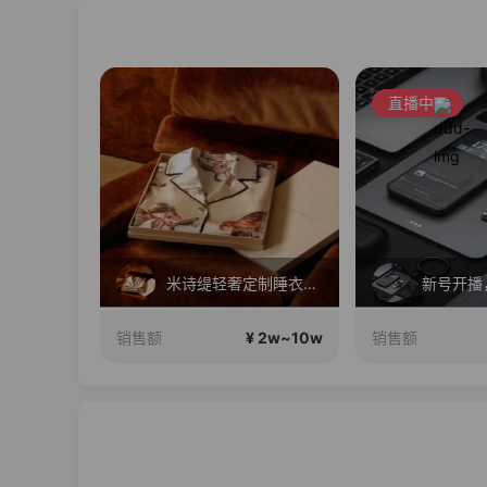
直播中
琼达正在直播
米诗缇轻奢定制睡衣家居服正在直播
 2w~10w
¥ 2w~10w
销售额
销售额