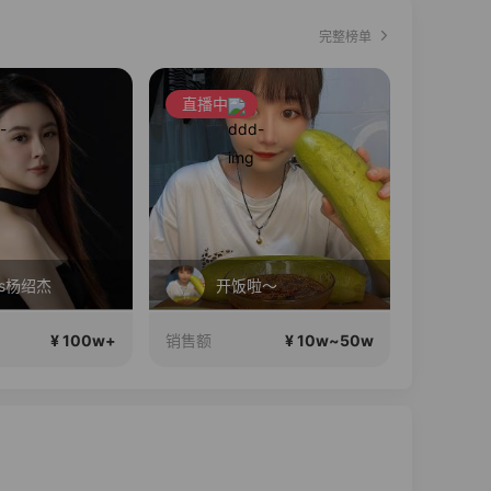
完整榜单
直播中
直播中
s杨绍杰
开饭啦～
¥ 100w+
¥ 10w~50w
销售额
销售额