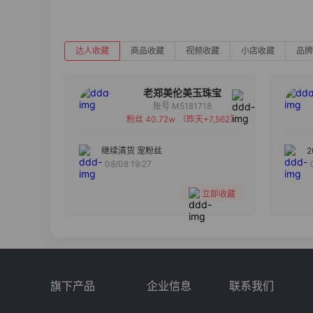
达人收藏
商品收藏
视频收藏
小店收藏
品牌
老郑美伦美玉珠宝
账号 M5181718
粉丝 40.72w
（昨天+7,562）
备注
分组
继续清货 宠粉丝
08/08 19:27
收藏
立即收藏
旗下产品
企业信息
联系我们