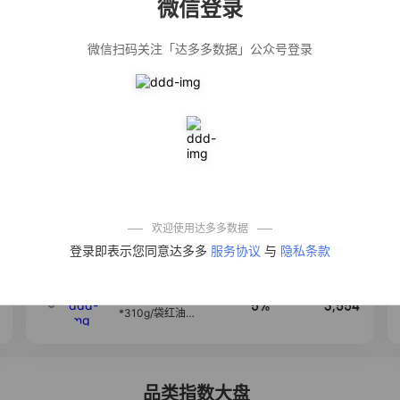
微信登录
佣金
热推达人
微信扫码关注「达多多数据」公众号登录
公仔牌顽渍净洗
20%
5,034
衣粉轻松搓洗去
污渍除菌除螨3倍
洁净去渍家用去
黄
【净浮生】油污
28%
5,031
净厨房油烟机去
重油污去油王污
渍清洁剂油烟净
清洗剂
一品欢【10包鲜
10%
4,241
凉皮】红油麻酱
鲜凉皮现做现发
免煮开袋即食劲
欢迎使用达多多数据
道爽口
艾草抽绳式免撕
4
50%
3,640
登录即表示您同意达多多
服务协议
与
隐私条款
垃圾袋大号特厚
自动收口厨房家
用宿舍不脏手实
惠装
麦醉侠 湿凉皮7袋
5
5%
3,554
*310g/袋红油麻
酱凉皮开袋即食
现做现发
品类指数大盘