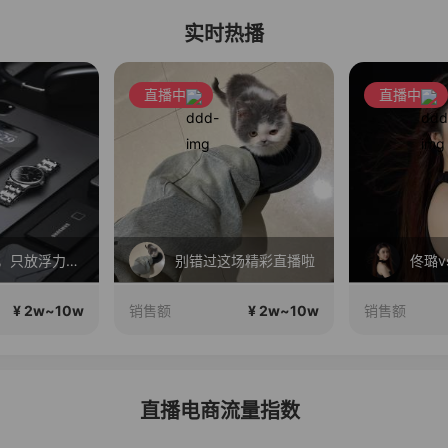
实时热播
直播中
直播中
新号开播，只放浮力~~~
别错过这场精彩直播啦
佟璐v
¥ 2w~10w
¥ 2w~10w
销售额
销售额
直播电商流量指数