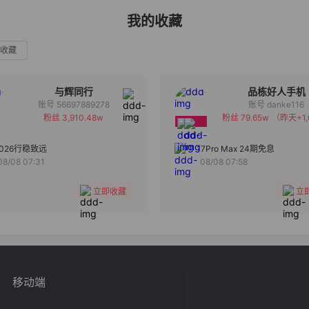
我的收藏
收藏
与辉同行
品栋好人手机
账号 56697889278
账号 danke116
粉丝 3,910.48w
粉丝 79.65w
（昨天+1,
备注
备注
分组
分组
2026行稳致远
17Pro Max 24期免息
08/08 07:31
08/08 07:58
收藏
收藏
立即收藏
立
移动端