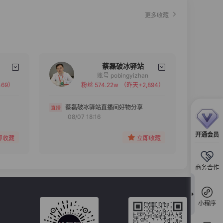
更多收藏
蔡磊破冰驿站
账号 pobingyizhan
69）
粉丝 574.22w
（昨天+2,894）
备注
分组
蔡磊破冰驿站直播间好物分享
08/07 18:16
收藏
开通会员
即收藏
立即收藏
商务合作
小程序