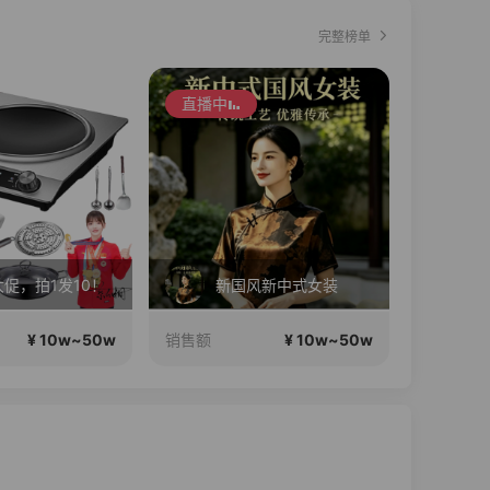
完整榜单
直播中
促，拍1发10！
新国风新中式女装
¥ 10w~50w
¥ 10w~50w
销售额
销售额