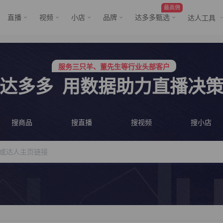
最高佣
直播
视频
小店
品牌
达多多甄选
达人工具
行业价格屠夫，年卡会员低至798/年
服务三只羊、董先生等行业头部客户
行业价格屠夫，年卡会员低至798/年
达多多
用数据助力直播决
服务三只羊、董先生等行业头部客户
搜商品
搜直播
搜视频
搜小店