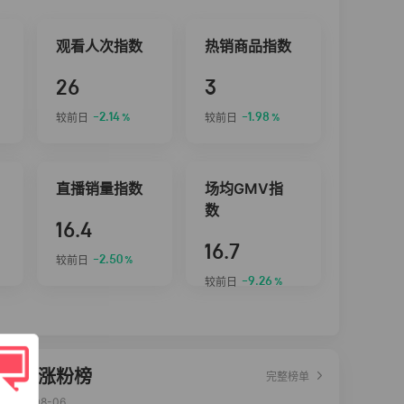
观看人次指数
热销商品指数
26
3
-2.14
-1.98
较前日
较前日
%
%
直播销量指数
场均GMV指
数
16.4
16.7
-2.50
较前日
%
-9.26
较前日
%
达人涨粉榜
完整榜单
2026-08-06