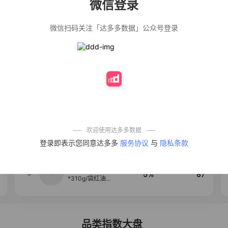
微信登录
佣金
热推达人
微信扫码关注「达多多数据」公众号登录
法式气质温柔风
12%
139
荷叶边长袖衬衫
女设计感小众秋
季大码mm宽松上
衣潮
公仔牌顽渍净洗
20%
138
衣粉轻松搓洗去
污渍除菌除螨3倍
洁净去渍家用去
黄
防盗刷金属卡包
50%
100
男士不锈钢卡片
包女式防消磁小
巧卡盒卡套
欢迎使用达多多数据
【试吃两包】松
4
40%
95
登录即表示您同意达多多
服务协议
与
隐私条款
茸红烧酱汁红烧
肉大棒骨红烧排
骨调味酱D
麦醉侠 湿凉皮7袋
5
5%
87
*310g/袋红油麻
酱凉皮开袋即食
现做现发
品类指数大盘