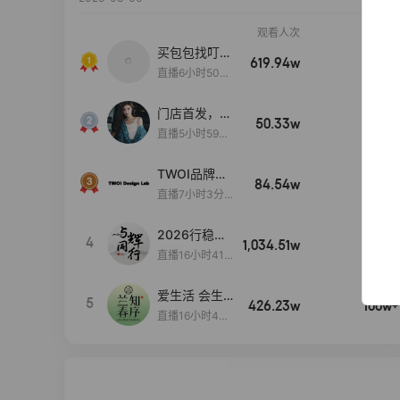
观看人次
销售额
买包包找叮
619.94w
100w+
当,一折购！
直播6小时50分
17秒
门店首发，秋
50.33w
100w+
款大上新！！
直播5小时59分
26秒
TWOI品牌直
84.54w
100w+
播间新款上
直播7小时3分5
新！！！
9秒
2026行稳致
4
1,034.51w
100w+
远
直播16小时41
分3秒
爱生活 会生
5
426.23w
100w+
活
直播16小时45
分48秒