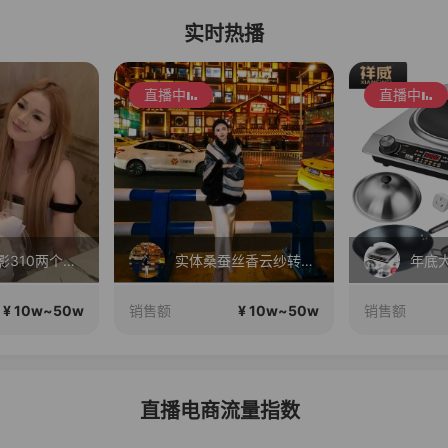
实时热播
直播中
直播中
毛戈平眼影310两个正装！
实体桑蚕丝香云纱转线上
年底大
¥ 10w~50w
¥ 10w~50w
销售额
销售额
直播电商流量指数