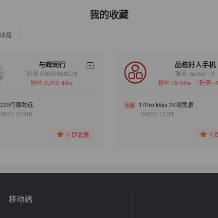
我的收藏
收藏
与辉同行
品栋好人手机
账号 56697889278
账号 danke116
粉丝 3,910.48w
粉丝 79.54w
（昨天+4
备注
备注
分组
分组
2026行稳致远
17Pro Max 24期免息
08/07 07:06
08/07 17:31
收藏
收藏
立即收藏
立
移动端