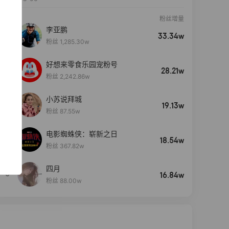
粉丝增量
李亚鹏
33.34w
粉丝 1,285.30w
好想来零食乐园宠粉号
28.21w
粉丝 2,242.86w
小苏说拜城
19.13w
粉丝 87.55w
电影蜘蛛侠：崭新之日
4
18.54w
粉丝 367.82w
四月
5
16.84w
粉丝 88.00w