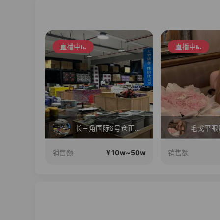
直播中
直播中
七夕情人节 大牌数码 疯狂补贴
长三角国际6号仓正在直播
0w~100w
¥ 10w~50w
销售额
销售额