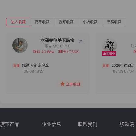
达人收藏
商品收藏
视频收藏
小店收藏
品牌收藏
老郑美伦美玉珠宝
账号 M5181718
粉丝 40.68w
（昨天+7,562）
粉
备注
分组
继续清货 宠粉丝
2026行稳致远
08/08 19:27
08/09 07:04
收藏
立即收藏
旗下产品
企业信息
联系我们
移动端