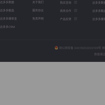
达多多数据
关于我们
购买咨询
达多多数
达多多甄选
服务协议
商务合作
达多多甄
达多多爆单宝
免责声明
产品反馈
达多多爆
达多多CRM
皖公网安备 34019202002109号
皖
数据通