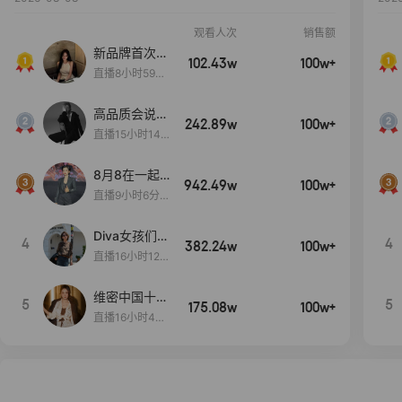
观看人次
销售额
新品牌首次大
102.43w
100w+
上新
直播8小时59分
7秒
高品质会说
242.89w
100w+
话….
直播15小时14
分50秒
8月8在一起
942.49w
100w+
生日献礼盛典
直播9小时6分1
2秒
Diva女孩们集
4
4
382.24w
100w+
合啦~意大利
直播16小时12
料特产来啦！
分
维密中国十周
5
5
175.08w
100w+
年 与你如此
直播16小时48
闪耀 抖音超
分34秒
级品牌日