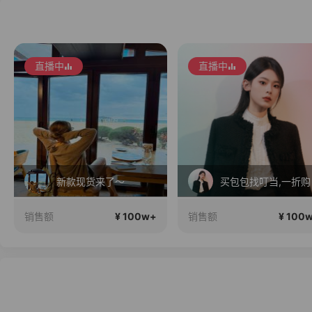
直播中
直播中
新款现货来了～
买包包找叮当,一折购
¥ 100w+
¥ 100
销售额
销售额