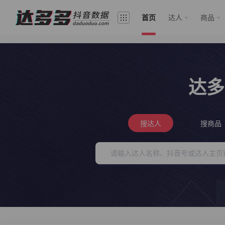
首页
达人
商品
达多
搜达人
搜商品