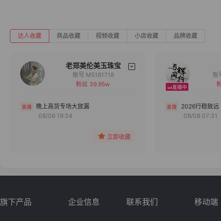
达人收藏
商品收藏
视频收藏
小店收藏
品牌收藏
老郑美伦美玉珠宝
账号 M5181718
粉丝 39.95w
粉
备注
分组
晚上高货专场大放漏
2026行稳致远
08/06 19:34
08/08 07:31
收藏
立即收藏
旗下产品
企业信息
联系我们
移动端