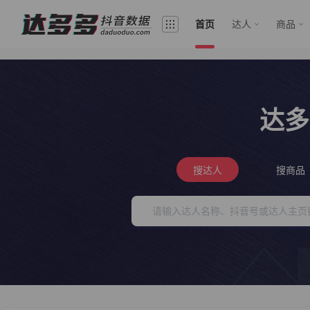
首页
达人
商品
达多
搜达人
搜商品