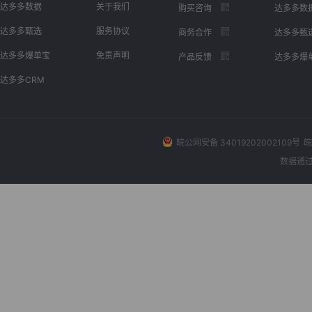
达多多数据
关于我们
购买咨询
达多多数
达多多甄选
服务协议
商务合作
达多多甄
达多多爆单宝
免责声明
产品反馈
达多多爆
达多多CRM
皖公网安备 34019202002109号
皖
数据通