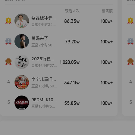
观看人次
销售额
蔡磊破冰驿站
86.35w
100w+
直播间好物分
直播7小时34分
享
3秒
舅妈来了
79.20w
100w+
直播2小时50分
53秒
2026行稳致
1,020.03w
100w+
远
直播16小时27
分18秒
李宁儿童门店
4
4
347.11w
100w+
爆款赤兔8pr
直播15小时59
o终于有货
分52秒
了，全网销冠
REDMI K100
5
5
刷新历史底价
55.83w
100w+
Pro系列新品
直播16小时5分
手机预约开
48秒
启！