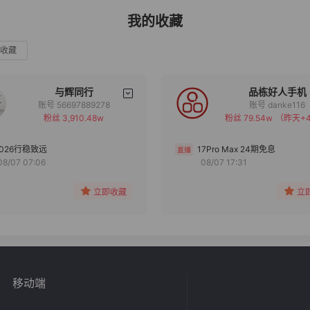
我的收藏
收藏
与辉同行
品栋好人手机
账号 56697889278
账号 danke116
粉丝 3,910.48w
粉丝 79.54w
（昨天+4
备注
备注
分组
分组
2026行稳致远
17Pro Max 24期免息
08/07 07:06
08/07 17:31
收藏
收藏
立即收藏
立
移动端