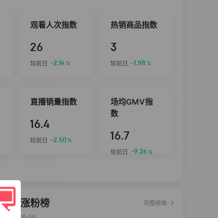
观看人次指数
热销商品指数
26
3
-2.14
-1.98
较前日
较前日
%
%
直播销量指数
场均GMV指
数
16.4
16.7
-2.50
较前日
%
-9.26
较前日
%
达人涨粉榜
完整榜单
2026-08-06