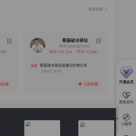
更多收藏
蔡磊破冰驿站
账号 pobingyizhan
69）
粉丝 574.22w
（昨天+2,894）
备注
分组
蔡磊破冰驿站直播间好物分享
08/07 18:16
收藏
开通会员
即收藏
立即收藏
商务合作
小程序