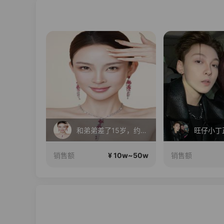
和弟弟差了15岁，约会呢
旺仔小丁正在直播
万万喊你
10w~50w
¥ 10w~50w
销售额
销售额