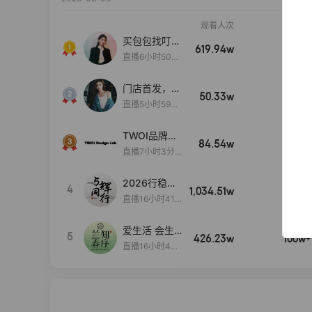
观看人次
销售额
买包包找叮
619.94w
100w+
当,一折购！
直播6小时50分
17秒
门店首发，秋
50.33w
100w+
款大上新！！
直播5小时59分
26秒
TWOI品牌直
84.54w
100w+
播间新款上
直播7小时3分5
新！！！
9秒
2026行稳致
4
1,034.51w
100w+
远
直播16小时41
分3秒
爱生活 会生
5
426.23w
100w+
活
直播16小时45
分48秒