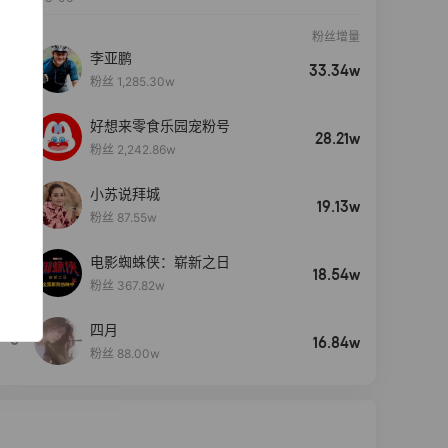
粉丝增量
李亚鹏
33.34w
粉丝 1,285.30w
好想来零食乐园宠粉号
28.21w
粉丝 2,242.86w
小苏说拜城
19.13w
粉丝 87.55w
电影蜘蛛侠：崭新之日
4
18.54w
粉丝 367.82w
四月
5
16.84w
粉丝 88.00w