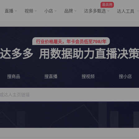
最高佣
直播
视频
小店
品牌
达多多甄选
达人工具
行业价格屠夫，年卡会员低至798/年
服务三只羊、董先生等行业头部客户
行业价格屠夫，年卡会员低至798/年
服务三只羊、董先生等行业头部客户
达多多
用数据助力直播决
搜商品
搜直播
搜视频
搜小店