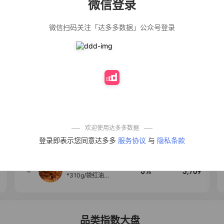
微信登录
佣金
热推达人
微信扫码关注「达多多数据」公众号登录
【净浮生】油污
28%
5,271
净厨房油烟机去
重油污去油王污
渍清洁剂油烟净
清洗剂
公仔牌顽渍净洗
20%
5,149
衣粉轻松搓洗去
污渍除菌除螨3倍
洁净去渍家用去
黄
一品欢【10包鲜
10%
4,321
凉皮】红油麻酱
鲜凉皮现做现发
免煮开袋即食劲
欢迎使用达多多数据
道爽口
艾草抽绳式免撕
4
50%
4,154
登录即表示您同意达多多
服务协议
与
隐私条款
垃圾袋大号特厚
自动收口厨房家
用宿舍不脏手实
惠装
麦醉侠 湿凉皮7袋
5
5%
3,709
*310g/袋红油麻
酱凉皮开袋即食
现做现发
品类指数大盘