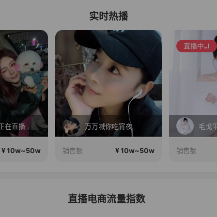
实时热播
直播中
吃宵夜
毛戈平眼影310m买正送正！
¥ 10w~50w
¥ 10w~50w
销售额
销售额
直播电商流量指数