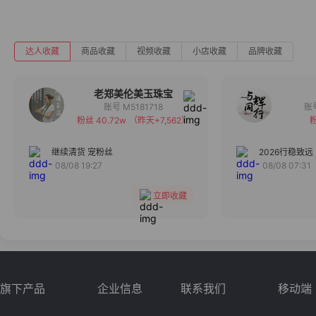
达人收藏
商品收藏
视频收藏
小店收藏
品牌收藏
老郑美伦美玉珠宝
账号 M5181718
粉丝 40.72w
（昨天+7,562）
粉
备注
分组
继续清货 宠粉丝
2026行稳致远
08/08 19:27
08/08 07:31
收藏
立即收藏
旗下产品
企业信息
联系我们
移动端