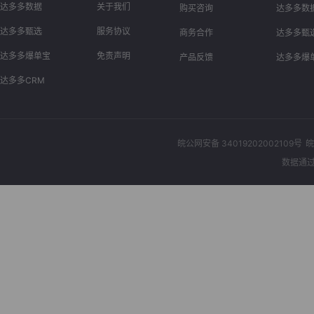
达多多数据
关于我们
购买咨询
达多多数
达多多甄选
服务协议
商务合作
达多多甄
达多多爆单宝
免责声明
产品反馈
达多多爆
达多多CRM
皖公网安备 34019202002109号
皖
数据通