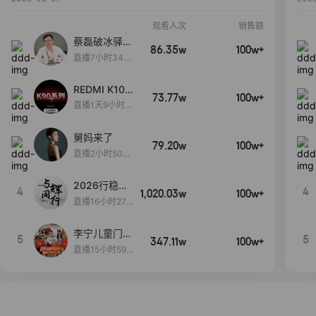
观看人次
销售额
蔡磊破冰驿站
86.35w
100w+
直播间好物分
直播7小时34分
享
3秒
REDMI K100
73.77w
100w+
Pro系列新品
直播1天9小时11
手机预约开
分56秒
启！
舅妈来了
79.20w
100w+
直播2小时50分
53秒
2026行稳致
4
4
1,020.03w
100w+
远
直播16小时27
分18秒
李宁儿童门店
5
5
347.11w
100w+
爆款赤兔8pr
直播15小时59
o终于有货
分52秒
了，全网销冠
刷新历史底价