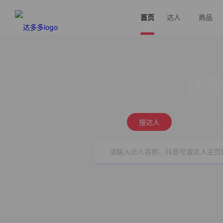
首页
达人
商品
达多
搜达人
搜商品