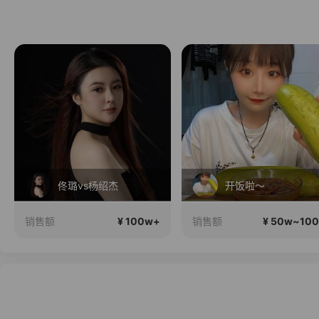
佟璐vs杨绍杰
开饭啦～
¥ 100w+
¥ 50w~10
销售额
销售额