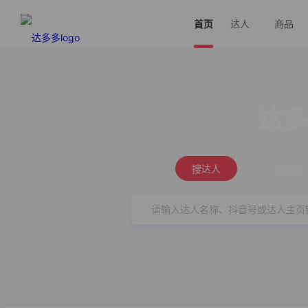
首页
达人
商品
达多
搜达人
搜商品