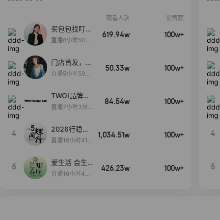
观看人次
销售额
买包包找叮
619.94w
100w+
当,一折购！
直播6小时50分
17秒
门店首发，秋
50.33w
100w+
款大上新！！
直播5小时59分
26秒
TWOI品牌直
84.54w
100w+
播间新款上
直播7小时3分5
新！！！
9秒
2026行稳致
4
4
1,034.51w
100w+
远
直播16小时41
分3秒
爱生活 会生
5
5
426.23w
100w+
活
直播16小时45
分48秒