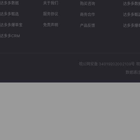
达多多数据
关于我们
购买咨询
达多多数
达多多甄选
服务协议
商务合作
达多多甄
达多多爆单宝
免责声明
产品反馈
达多多爆
达多多CRM
皖公网安备 34019202002109号
皖
数据通