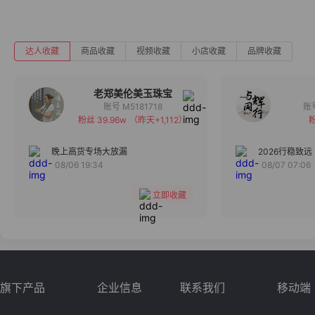
达人收藏
商品收藏
视频收藏
小店收藏
品牌收藏
老郑美伦美玉珠宝
账号 M5181718
粉丝 39.96w
（昨天+1,112）
粉
备注
分组
晚上高货专场大放漏
2026行稳致远
08/06 19:34
08/07 07:06
收藏
立即收藏
旗下产品
企业信息
联系我们
移动端