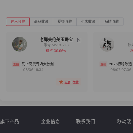
达人收藏
商品收藏
视频收藏
小店收藏
品牌收藏
老郑美伦美玉珠宝
账号 M5181718
粉丝 39.96w
粉
备注
分组
晚上高货专场大放漏
2026行稳致远
08/06 19:34
08/07 07:06
收藏
立即收藏
旗下产品
企业信息
联系我们
移动端