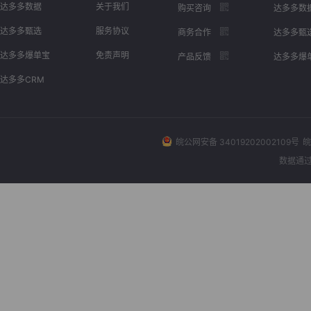
达多多数据
关于我们
购买咨询
达多多数
达多多甄选
服务协议
商务合作
达多多甄
达多多爆单宝
免责声明
产品反馈
达多多爆
达多多CRM
皖公网安备 34019202002109号
皖
数据通