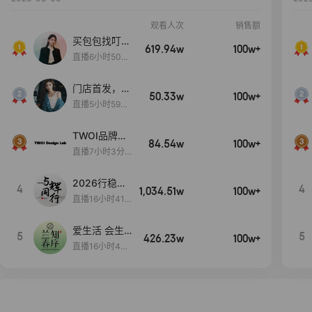
观看人次
销售额
买包包找叮
619.94w
100w+
当,一折购！
直播6小时50分
17秒
门店首发，秋
50.33w
100w+
款大上新！！
直播5小时59分
26秒
TWOI品牌直
84.54w
100w+
播间新款上
直播7小时3分5
新！！！
9秒
2026行稳致
4
4
1,034.51w
100w+
远
直播16小时41
分3秒
爱生活 会生
5
5
426.23w
100w+
活
直播16小时45
分48秒