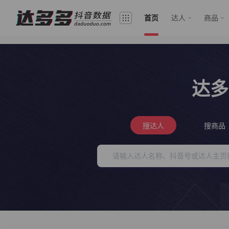
首页
达人
商品
达多
搜达人
搜商品