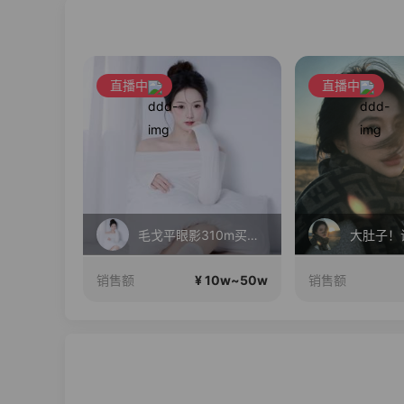
直播中
直播中
小發喵新款上新 17居居
毛戈平眼影310m买正送正！
10w~50w
¥ 10w~50w
销售额
销售额