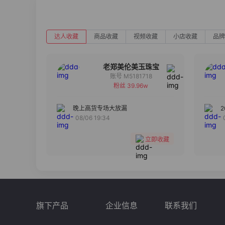
达人收藏
商品收藏
视频收藏
小店收藏
品牌
老郑美伦美玉珠宝
账号 M5181718
粉丝 39.96w
备注
分组
晚上高货专场大放漏
08/06 19:34
收藏
立即收藏
旗下产品
企业信息
联系我们