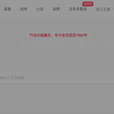
最高佣
直播
视频
小店
品牌
达多多甄选
达人工具
行业价格屠夫，年卡会员低至798/年
服务三只羊、董先生等行业头部客户
行业价格屠夫，年卡会员低至798/年
服务三只羊、董先生等行业头部客户
达多多
用数据助力直播决
搜商品
搜直播
搜视频
搜小店