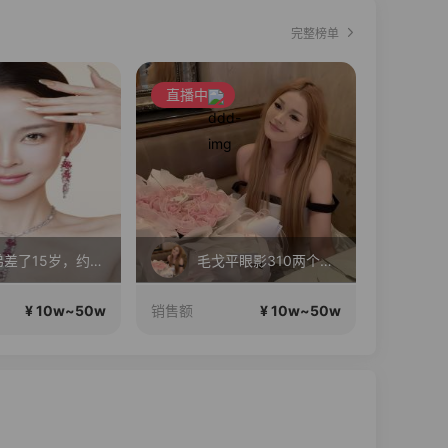
完整榜单
直播中
直播中
和弟弟差了15岁，约会呢
毛戈平眼影310两个正装！
万
¥ 10w~50w
¥ 10w~50w
销售额
销售额