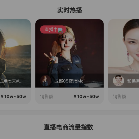
实时热播
直播中
大肚子！试用七天#宝妈，上班族腰带
成都05夜场Mc
¥ 10w~50w
¥ 10w~50w
销售额
销售额
直播电商流量指数