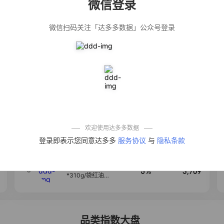
微信登录
佣金
热推达人
微信扫码关注「达多多数据」公众号登录
【净浮生】油污
28%
5,271
净厨房油烟机去
重油污去油王污
渍清洁剂油烟净
清洗剂
公仔牌顽渍净洗
20%
5,149
衣粉轻松搓洗去
污渍除菌除螨3倍
洁净去渍家用去
黄
一品欢【10包鲜
10%
4,321
凉皮】红油麻酱
鲜凉皮现做现发
免煮开袋即食劲
欢迎使用达多多数据
道爽口
艾草抽绳式免撕
4
50%
4,154
登录即表示您同意达多多
服务协议
与
隐私条款
垃圾袋大号特厚
自动收口厨房家
用宿舍不脏手实
惠装
麦醉侠 湿凉皮7袋
5
5%
3,709
*310g/袋红油麻
酱凉皮开袋即食
现做现发
品类指数大盘