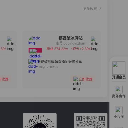
更多收藏
蔡磊破冰驿站
账号 pobingyizhan
69）
粉丝 574.22w
（昨天+2,894）
备注
分组
蔡磊破冰驿站直播间好物分享
08/07 18:16
收藏
开通会员
即收藏
立即收藏
商务合作
小程序