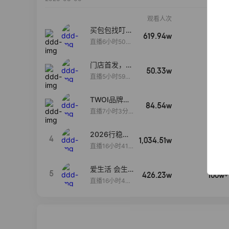
观看人次
销售额
买包包找叮
619.94w
100w+
当,一折购！
直播6小时50分
17秒
门店首发，秋
50.33w
100w+
款大上新！！
直播5小时59分
26秒
TWOI品牌直
84.54w
100w+
播间新款上
直播7小时3分5
新！！！
9秒
2026行稳致
4
1,034.51w
100w+
远
直播16小时41
分3秒
爱生活 会生
5
426.23w
100w+
活
直播16小时45
分48秒