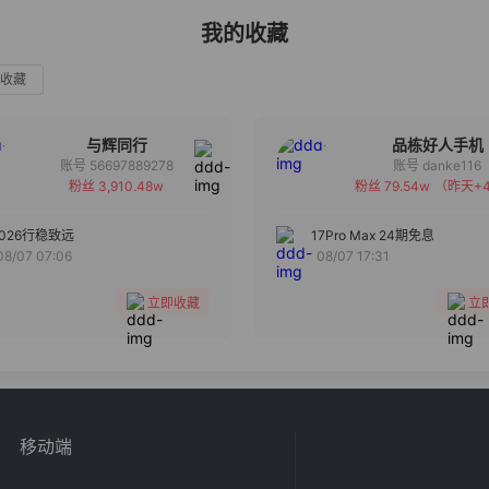
我的收藏
收藏
与辉同行
品栋好人手机
账号 56697889278
账号 danke116
粉丝 3,910.48w
粉丝 79.54w
（昨天+4
备注
备注
分组
分组
2026行稳致远
17Pro Max 24期免息
08/07 07:06
08/07 17:31
收藏
收藏
立即收藏
立
移动端