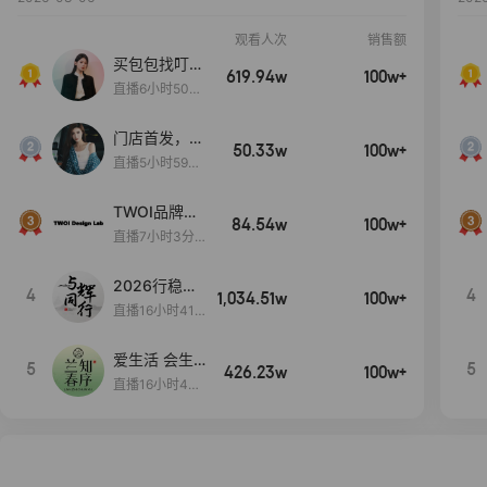
观看人次
销售额
买包包找叮
619.94w
100w+
当,一折购！
直播6小时50分
17秒
门店首发，秋
50.33w
100w+
款大上新！！
直播5小时59分
26秒
TWOI品牌直
84.54w
100w+
播间新款上
直播7小时3分5
新！！！
9秒
2026行稳致
4
4
1,034.51w
100w+
远
直播16小时41
分3秒
爱生活 会生
5
5
426.23w
100w+
活
直播16小时45
分48秒