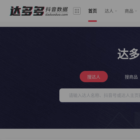
首页
达人
商品
达多
搜达人
搜商品