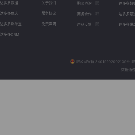
达多多数据
关于我们
购买咨询
达多多数
达多多甄选
服务协议
商务合作
达多多甄
达多多爆单宝
免责声明
产品反馈
达多多爆
达多多CRM
皖公网安备 34019202002109号
皖
数据通