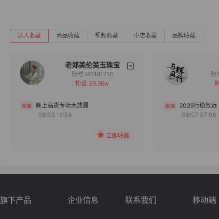
达人收藏
商品收藏
视频收藏
小店收藏
品牌收藏
老郑美伦美玉珠宝
账号 M5181718
粉丝 39.96w
粉
备注
分组
晚上高货专场大放漏
2026行稳致远
08/06 19:34
08/07 07:06
收藏
立即收藏
旗下产品
企业信息
联系我们
移动端