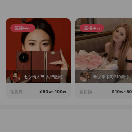
直播中
直播中
七夕情人节 大牌数码 疯狂补贴
毛戈平眼影310两
¥ 50w~100w
¥ 10w~5
销售额
销售额