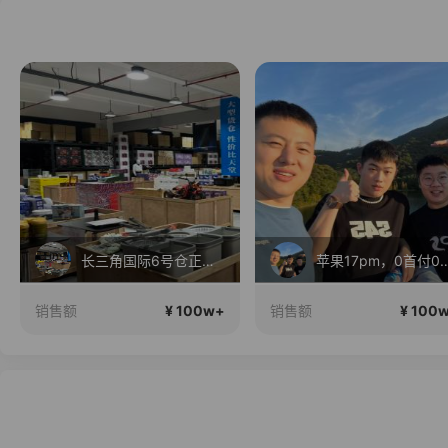
长三角国际6号仓正在直播
苹果17pm，0首付0利息！
¥ 100w+
¥ 100w+
销售额
销售额