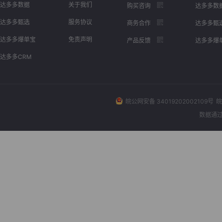
达多多数据
关于我们
购买咨询
达多多数
达多多甄选
服务协议
商务合作
达多多甄
达多多爆单宝
免责声明
产品反馈
达多多爆
达多多CRM
皖公网安备 34019202002109号
皖
数据通