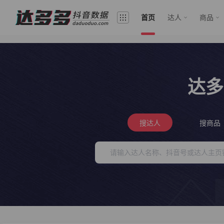
首页
达人
商品
达多
搜达人
搜商品