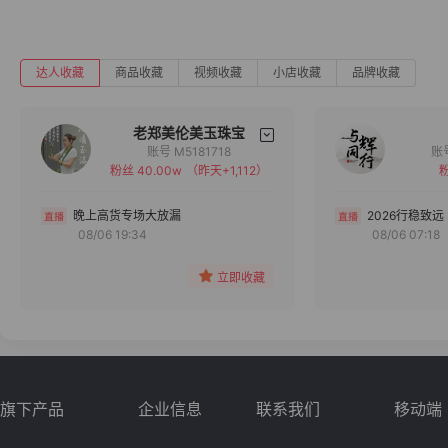
达人收藏
商品收藏
视频收藏
小店收藏
品牌收藏
老郑美伦美玉珠宝
账号 M5181718
粉丝 40.00w
（昨天+1,112）
粉
备注
分组
晚上高货专场大放漏
2026行稳致远
08/06 19:34
08/06 07:18
收藏
立即收藏
旗下产品
企业信息
联系我们
移动端