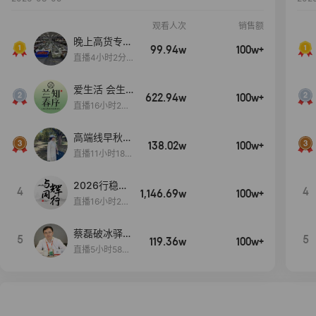
观看人次
销售额
晚上高货专场
99.94w
100w+
大放漏
直播4小时2分5
8秒
爱生活 会生
622.94w
100w+
活
直播16小时24
分31秒
高端线早秋现
138.02w
100w+
货首发
直播11小时18分
50秒
2026行稳致
4
4
1,146.69w
100w+
远
直播16小时20
分34秒
蔡磊破冰驿站
5
5
119.36w
100w+
直播间好物分
直播5小时58分
享
23秒