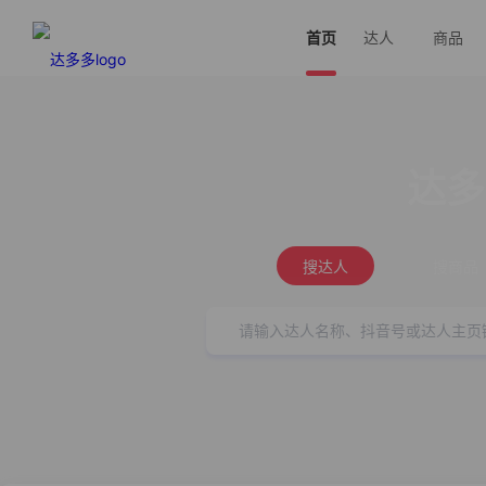
首页
达人
商品
达多
搜达人
搜商品