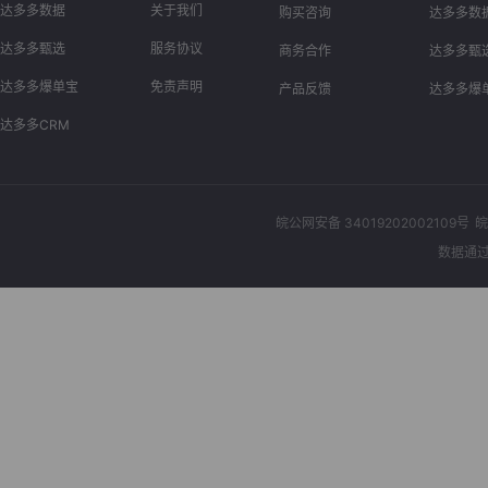
达多多数据
关于我们
购买咨询
达多多数
达多多甄选
服务协议
商务合作
达多多甄
达多多爆单宝
免责声明
产品反馈
达多多爆
达多多CRM
皖公网安备 34019202002109号
皖
数据通