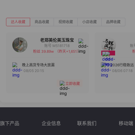
达人收藏
商品收藏
视频收藏
小店收藏
品牌收藏
老郑美伦美玉珠宝
账号 M5181718
粉丝 39.89w
（昨天+1,651）
粉
备注
分组
晚上高货专场大放漏
2026行稳致远
08/05 20:15
08/06 07:18
收藏
立即收藏
旗下产品
企业信息
联系我们
移动端