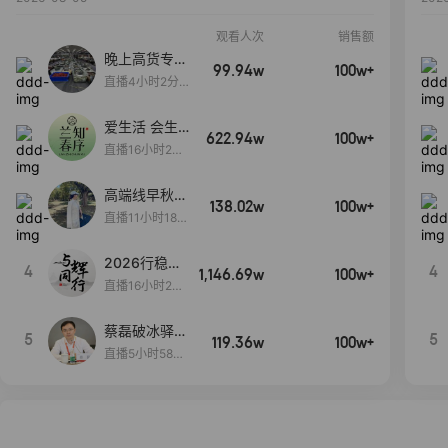
观看人次
销售额
晚上高货专场
99.94w
100w+
大放漏
直播4小时2分5
8秒
爱生活 会生
622.94w
100w+
活
直播16小时24
分31秒
高端线早秋现
138.02w
100w+
货首发
直播11小时18分
50秒
2026行稳致
4
4
1,146.69w
100w+
远
直播16小时20
分34秒
蔡磊破冰驿站
5
5
119.36w
100w+
直播间好物分
直播5小时58分
享
23秒