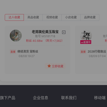
达人收藏
商品收藏
视频收藏
小店收藏
品牌收藏
老郑美伦美玉珠宝
账号 M5181718
粉丝 40.68w
（昨天+7,562）
粉
备注
分组
继续清货 宠粉丝
2026行稳致远
08/08 19:27
08/09 07:04
收藏
立即收藏
旗下产品
企业信息
联系我们
移动端