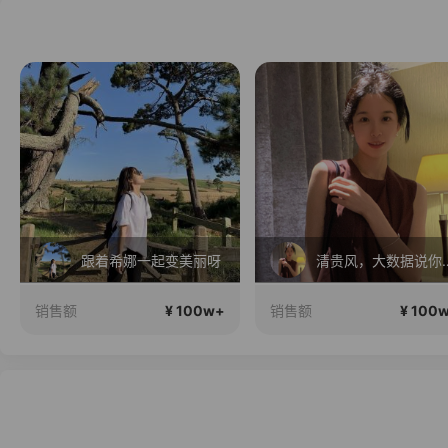
跟着希娜一起变美丽呀
清贵风，大数
¥ 100w+
¥ 100
销售额
销售额