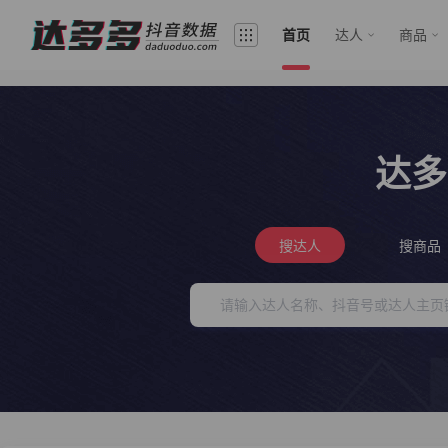
首页
达人
商品
达多
搜达人
搜商品