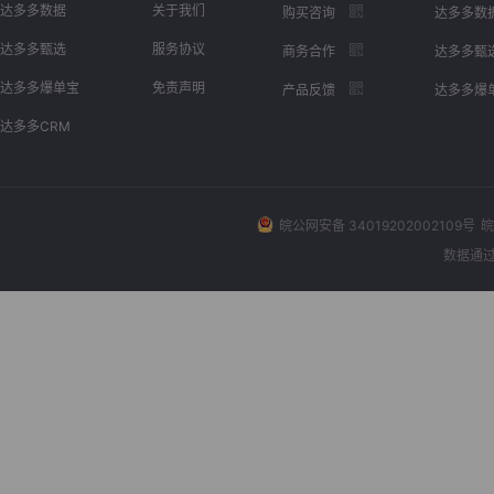
达多多数据
关于我们
购买咨询
达多多数
达多多甄选
服务协议
商务合作
达多多甄
达多多爆单宝
免责声明
产品反馈
达多多爆
达多多CRM
皖公网安备 34019202002109号
皖
数据通