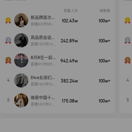
观看人次
销售额
新品牌首次大
102.43w
100w+
上新
直播8小时59分
7秒
高品质会说
242.89w
100w+
话….
直播15小时14
分50秒
8月8在一起
942.49w
100w+
生日献礼盛典
直播9小时6分1
2秒
Diva女孩们集
4
4
382.24w
100w+
合啦~意大利
直播16小时12
料特产来啦！
分
维密中国十周
5
5
175.08w
100w+
年 与你如此
直播16小时48
闪耀 抖音超
分34秒
级品牌日