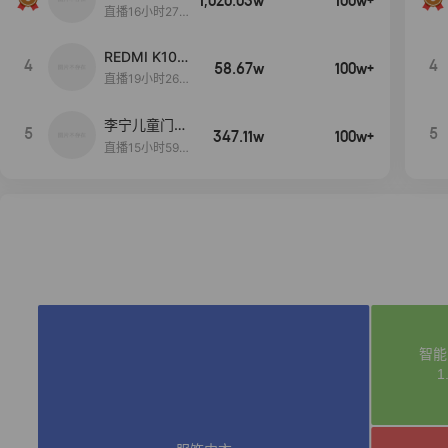
1,020.03w
100w+
远
直播16小时27
分18秒
REDMI K100
4
4
58.67w
100w+
Pro系列新品
直播19小时26
手机预约开
分7秒
启！
李宁儿童门店
5
5
347.11w
100w+
爆款赤兔8pr
直播15小时59
o终于有货
分52秒
了，全网销冠
刷新历史底价