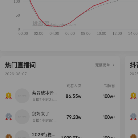
热门直播间
抖
完整榜单
2026-08-07
202
观看人次
销售额
蔡磊破冰驿站
86.35w
100w+
直播间好物分
直播7小时34分
享
3秒
舅妈来了
79.20w
100w+
直播2小时50分
53秒
2026行稳致