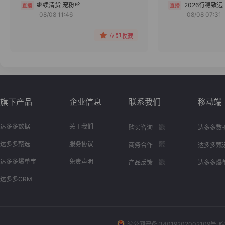
分组
继续清货 宠粉丝
2026行稳致远
08/08 11:46
08/08 07:31
收藏
立即收藏
旗下产品
企业信息
联系我们
移动端
达多多数据
关于我们
购买咨询
达多多数
达多多甄选
服务协议
商务合作
达多多甄
达多多爆单宝
免责声明
产品反馈
达多多爆
达多多CRM
皖公网安备 34019202002109号
皖