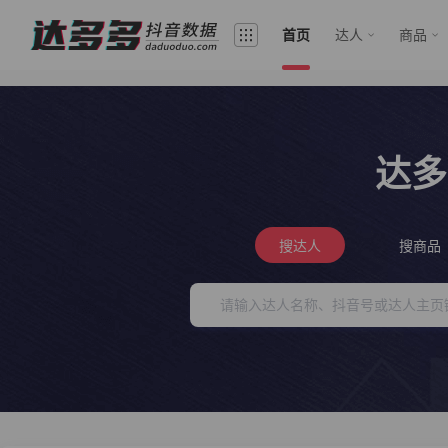
首页
达人
商品
达多
搜达人
搜商品