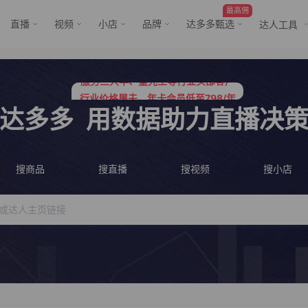
最高佣
直播
视频
小店
品牌
达多多甄选
达人工具
服务三只羊、董先生等行业头部客户
行业价格屠夫，年卡会员低至798/年
服务三只羊、董先生等行业头部客户
达多多
用数据助力直播决
行业价格屠夫，年卡会员低至798/年
搜商品
搜直播
搜视频
搜小店