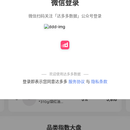
微信登录
佣金
热推达人
微信扫码关注「达多多数据」公众号登录
【净浮生】油污
28%
5,199
净厨房油烟机去
重油污去油王污
渍清洁剂油烟净
清洗剂
公仔牌顽渍净洗
20%
5,177
衣粉轻松搓洗去
污渍除菌除螨3倍
洁净去渍家用去
黄
【75只装】手提
50%
4,303
式垃圾袋子穿绳
加厚家用宿舍塑
料袋厨房抽绳式
欢迎使用达多多数据
垃圾袋
一品欢【10包鲜
4
10%
4,286
登录即表示您同意达多多
服务协议
与
隐私条款
凉皮】红油麻酱
鲜凉皮现做现发
免煮开袋即食劲
道爽口
麦醉侠 湿凉皮7袋
5
5%
3,816
*310g/袋红油麻
酱凉皮开袋即食
现做现发
品类指数大盘