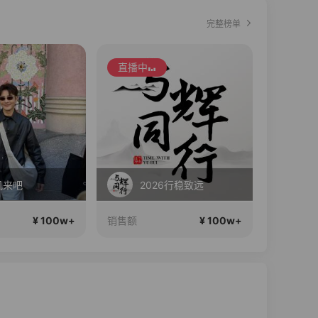
完整榜单
直播中
直播中
肌来吧
2026行稳致远
西
¥ 100w+
¥ 100w+
销售额
销售额