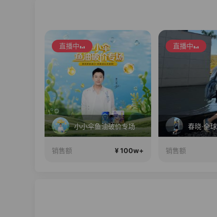
直播中
直播中
 抢现货
小小伞鱼油破价专场
¥ 100w+
¥ 100w+
销售额
销售额