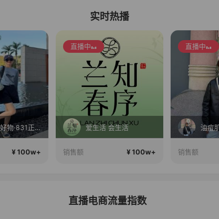
实时热播
直播中
直播中
春晓·全球好物·831正在直播
爱生活 会生活
油痘
¥ 100w+
¥ 100w+
销售额
销售额
直播电商流量指数