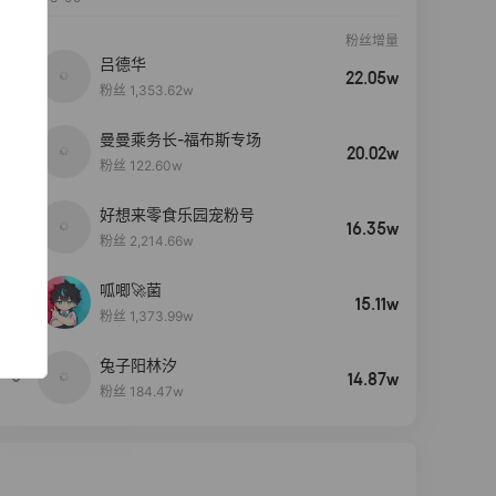
粉丝增量
吕德华
22.05w
粉丝 1,353.62w
曼曼乘务长-福布斯专场
20.02w
粉丝 122.60w
好想来零食乐园宠粉号
16.35w
粉丝 2,214.66w
呱唧🚀菌
4
15.11w
粉丝 1,373.99w
兔子阳林汐
5
14.87w
粉丝 184.47w