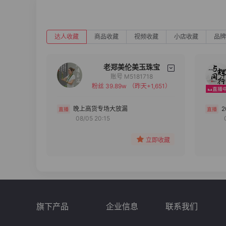
达人收藏
商品收藏
视频收藏
小店收藏
品牌
老郑美伦美玉珠宝
账号 M5181718
粉丝 39.89w
（昨天+1,651）
备注
分组
晚上高货专场大放漏
08/05 20:15
收藏
立即收藏
旗下产品
企业信息
联系我们