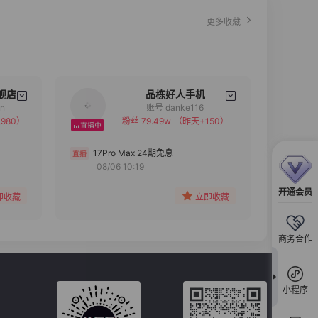
更多收藏
舰店
品栋好人手机
an
账号 danke116
980）
粉丝 79.49w
（昨天+150）
备注
分组
17Pro Max 24期免息
08/06 10:19
收藏
开通会员
即收藏
立即收藏
商务合作
小程序