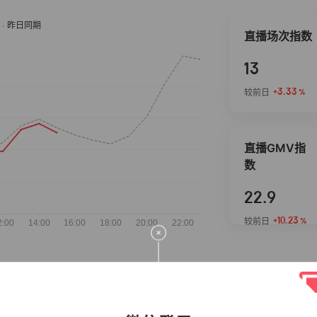
直播场次指数
13
+3.33
较前日
%
直播GMV指
数
22.9
+10.23
较前日
%
抖音热推商品
完整榜单
2026-08-05