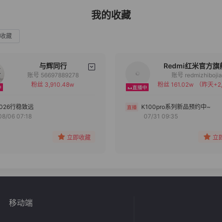
我的收藏
收藏
与辉同行
Redmi红米官方旗
账号 56697889278
账号 redmizhiboji
粉丝 3,910.48w
粉丝 161.02w
（昨天+2,
备注
备注
分组
分组
2026行稳致远
K100pro系列新品预约中~
08/06 07:18
07/31 09:35
收藏
收藏
立即收藏
立
移动端