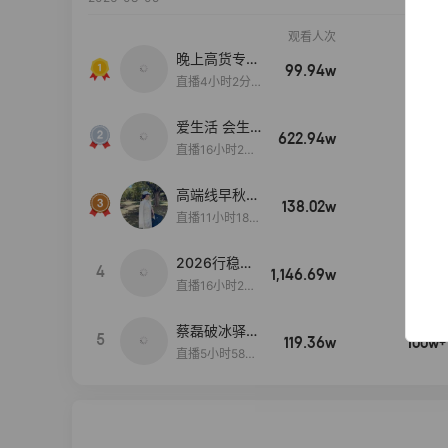
观看人次
销售额
晚上高货专场
99.94w
100w+
大放漏
直播4小时2分5
8秒
爱生活 会生
622.94w
100w+
活
直播16小时24
分31秒
高端线早秋现
138.02w
100w+
货首发
直播11小时18分
50秒
2026行稳致
4
1,146.69w
100w+
远
直播16小时20
分34秒
蔡磊破冰驿站
5
119.36w
100w+
直播间好物分
直播5小时58分
享
23秒