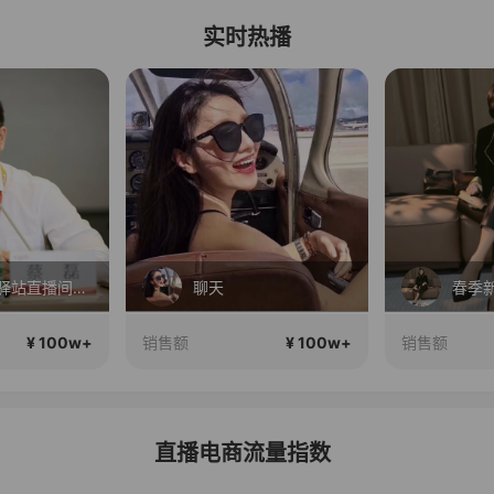
实时热播
蔡磊破冰驿站直播间好物分享
聊天
春季
¥ 100w+
¥ 100w+
销售额
销售额
直播电商流量指数