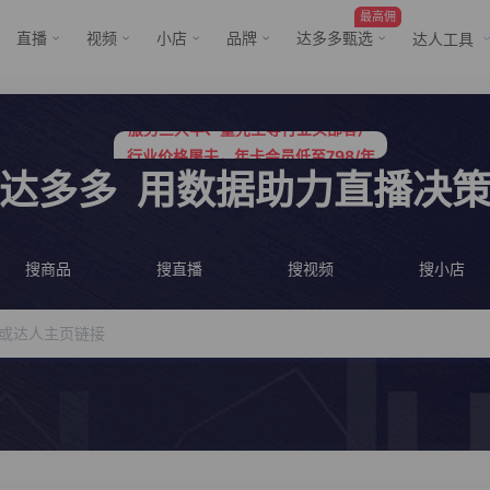
最高佣
直播
视频
小店
品牌
达多多甄选
达人工具
行业价格屠夫，年卡会员低至798/年
服务三只羊、董先生等行业头部客户
行业价格屠夫，年卡会员低至798/年
服务三只羊、董先生等行业头部客户
达多多
用数据助力直播决
搜商品
搜直播
搜视频
搜小店