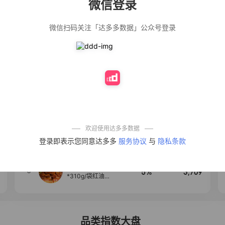
微信登录
佣金
热推达人
微信扫码关注「达多多数据」公众号登录
【净浮生】油污
28%
5,271
净厨房油烟机去
重油污去油王污
渍清洁剂油烟净
清洗剂
公仔牌顽渍净洗
20%
5,149
衣粉轻松搓洗去
污渍除菌除螨3倍
洁净去渍家用去
黄
一品欢【10包鲜
10%
4,321
凉皮】红油麻酱
鲜凉皮现做现发
免煮开袋即食劲
欢迎使用达多多数据
道爽口
艾草抽绳式免撕
4
50%
4,154
登录即表示您同意达多多
服务协议
与
隐私条款
垃圾袋大号特厚
自动收口厨房家
用宿舍不脏手实
惠装
麦醉侠 湿凉皮7袋
5
5%
3,709
*310g/袋红油麻
酱凉皮开袋即食
现做现发
品类指数大盘