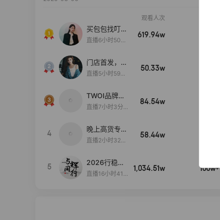
观看人次
销售额
买包包找叮
619.94w
100w+
当,一折购！
直播6小时50分
17秒
门店首发，秋
50.33w
100w+
款大上新！！
直播5小时59分
26秒
TWOI品牌直
84.54w
100w+
播间新款上
直播7小时3分5
新！！！
9秒
晚上高货专场
4
58.44w
100w+
大放漏
直播2小时32分
42秒
2026行稳致
5
1,034.51w
100w+
远
直播16小时41
分3秒