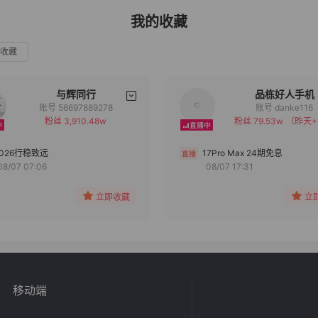
我的收藏
收藏
与辉同行
品栋好人手机
账号 56697889278
账号 danke116
粉丝 3,910.48w
粉丝 79.53w
（昨天+
备注
备注
分组
分组
2026行稳致远
17Pro Max 24期免息
08/07 07:06
08/07 17:31
收藏
收藏
立即收藏
立
移动端