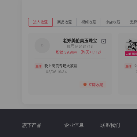
达人收藏
商品收藏
视频收藏
小店收藏
品牌
老郑美伦美玉珠宝
账号 M5181718
粉丝 39.96w
（昨天+1,112）
备注
分组
晚上高货专场大放漏
08/06 19:34
收藏
立即收藏
旗下产品
企业信息
联系我们