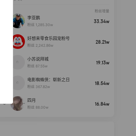
粉丝增量
李亚鹏
33.34w
粉丝 1,285.30w
好想来零食乐园宠粉号
28.21w
粉丝 2,242.86w
小苏说拜城
19.13w
粉丝 87.55w
电影蜘蛛侠：崭新之日
4
18.54w
粉丝 367.82w
四月
5
16.84w
粉丝 88.00w