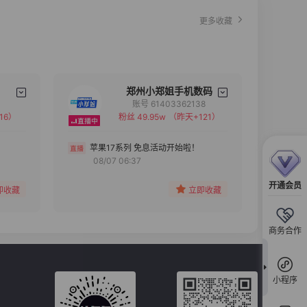
更多收藏
郑州小郑姐手机数码
账号 61403362138
16）
粉丝 49.95w
（昨天+121）
备注
分组
苹果17系列 免息活动开始啦！
08/07 06:37
收藏
开通会员
即收藏
立即收藏
商务合作
小程序