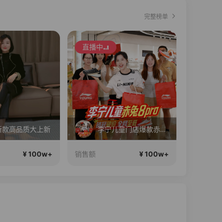
完整榜单
直播中
直播中
新款高品质大上新
李宁儿童门店爆款赤兔8pro终于有货了，全网销冠刷新历史底价
2
¥ 100w+
¥ 100w+
销售额
销售额