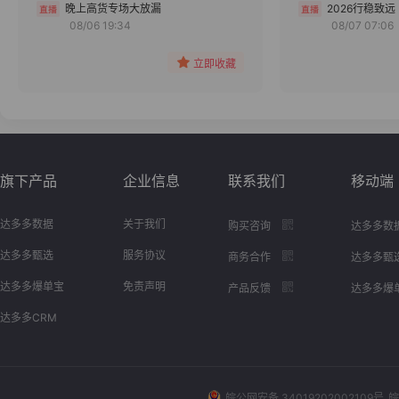
分组
晚上高货专场大放漏
2026行稳致远
08/06 19:34
08/07 07:06
收藏
立即收藏
旗下产品
企业信息
联系我们
移动端
达多多数据
关于我们
购买咨询
达多多数
达多多甄选
服务协议
商务合作
达多多甄
达多多爆单宝
免责声明
产品反馈
达多多爆
达多多CRM
皖公网安备 34019202002109号
皖