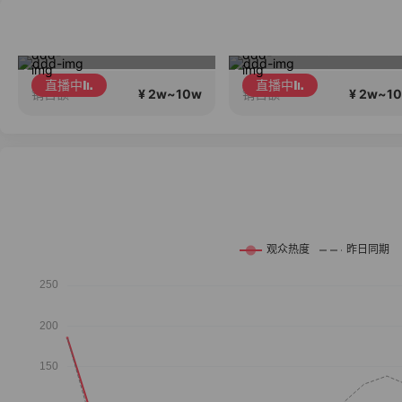
毛戈平眼影310m买正送正！
就是要为大家选好的产品！做好的价
直播中
直播中
¥ 2w~10w
¥ 2w~1
销售额
销售额