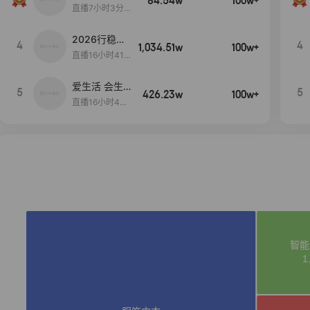
84.54w
100w+
播间新款上
直播7小时3分5
新！！！
9秒
2026行稳致
4
4
1,034.51w
100w+
远
直播16小时41
分3秒
爱生活 会生
5
5
426.23w
100w+
活
直播16小时45
分48秒