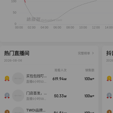
热门直播间
抖
完整榜单
2026-08-06
202
观看人次
销售额
买包包找叮
619.94w
100w+
当,一折购！
直播6小时50分
17秒
门店首发，秋
50.33w
100w+
款大上新！！
直播5小时59分
26秒
TWOI品牌直