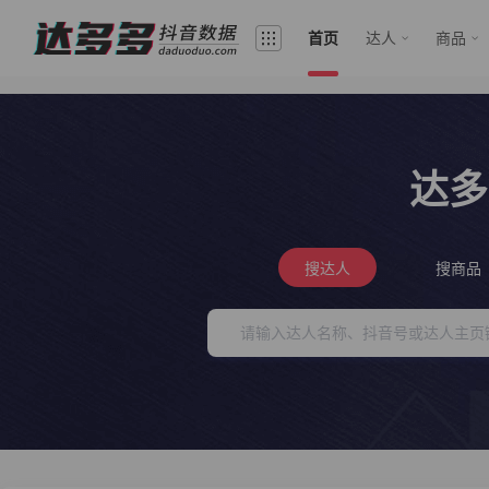
首页
达人
商品
达多
搜达人
搜商品