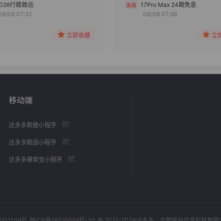
分组
分组
2026行稳致远
17Pro Max 24期免息
08/08 07:31
08/08 07:58
收藏
收藏
立即收藏
立
移动端
达多多数据小程序
达多多甄选小程序
达多多爆单宝小程序
© 2021-2024
002109号
皖ICP备18025558号-20
达多多
，合肥宸业信息科技有限公司，Al