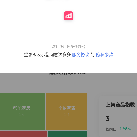
10%
4,241
凉皮】红油麻酱
鲜凉皮现做现发
免煮开袋即食劲
道爽口
艾草抽绳式免撕
4
50%
3,640
垃圾袋大号特厚
自动收口厨房家
用宿舍不脏手实
惠装
麦醉侠 湿凉皮7袋
5
5%
3,554
*310g/袋红油麻
欢迎使用达多多数据
酱凉皮开袋即食
登录即表示您同意达多多
服务协议
与
隐私条款
现做现发
品类指数大盘
上架商品指数
3
-1.98
较前日
%