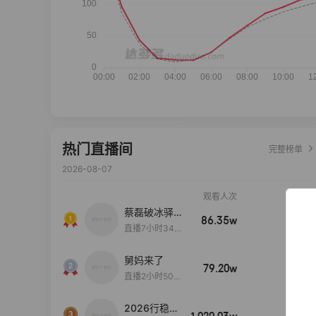
热门直播间
完整榜单
2026-08-07
观看人次
销售额
蔡磊破冰驿站
86.35w
100w+
直播间好物分
直播7小时34分
享
3秒
舅妈来了
79.20w
100w+
直播2小时50分
53秒
2026行稳致