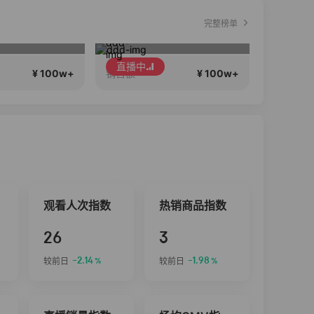
完整榜单
会说话….
17Pro Max 24期免息
直播中
¥ 100w+
¥ 100w+
销售额
观看人次指数
热销商品指数
26
3
-2.14
-1.98
较前日
较前日
%
%