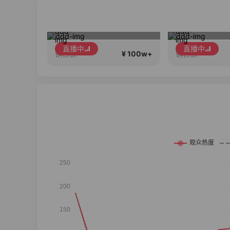
活动？
继续清货 宠粉丝
直播中
直播中
¥ 100w+
¥ 100w+
销售额
销售额