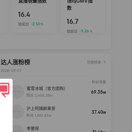
直播销量指数
场均GMV指
数
16.4
16.7
-2.50
较前日
%
-9.26
较前日
%
达人涨粉榜
完整榜单
2026-08-07
粉丝增量
蜜雪冰城（官方团购）
69.35w
粉丝 2,400.39w
沪上阿姨鲜果茶
37.40w
粉丝 1,994.83w
李要得