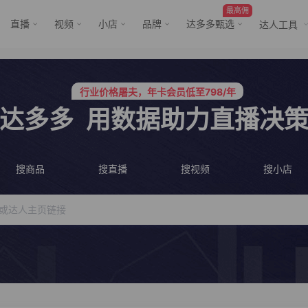
最高佣
直播
视频
小店
品牌
达多多甄选
达人工具
服务三只羊、董先生等行业头部客户
行业价格屠夫，年卡会员低至798/年
行业价格屠夫，年卡会员低至798/年
服务三只羊、董先生等行业头部客户
达多多
用数据助力直播决
搜商品
搜直播
搜视频
搜小店