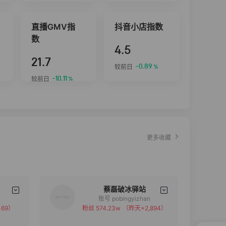
直播GMV指
抖音小店指数
数
4.5
21.7
-0.89
较前日
%
-10.11
较前日
%
更多收藏
蔡磊破冰驿站
账号 pobingyizhan
69）
粉丝 574.23w
（昨天+2,894）
备注