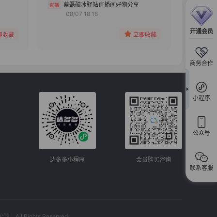
分组
蔡磊破冰驿站直播间好物分享
08/07 18:16
收藏
开通会员
即收藏
立即收藏
商务合作
小程序
公众号
达多多小程序
会员购买咨询
联系客服
l Rights Reserved.