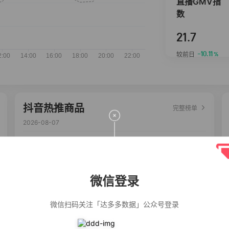
直播GMV指
数
21.7
-10.11
较前日
%
抖音热推商品
完整榜单
2026-08-07
佣金
热推达人
公仔牌顽渍净洗
20%
5,034
衣粉轻松搓洗去
污渍除菌除螨3倍
微信登录
洁净去渍家用去
黄
【净浮生】油污
28%
5,031
净厨房油烟机去
微信扫码关注「达多多数据」公众号登录
重油污去油王污
渍清洁剂油烟净
清洗剂
一品欢【10包鲜