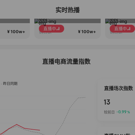
实时热播
Diva女孩们集合啦~意大利料特产来啦！
8月8在一起生日献礼盛典
高品质
直播中
直播中
¥ 100w+
¥ 100w+
销售额
销售额
直播电商流量指数
直播场次指数
13
-0.99
较前日
%