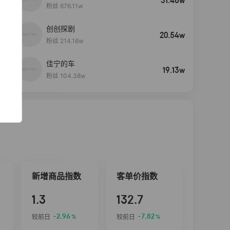
31.46w
粉丝 676.11w
创创探剧
4
20.54w
粉丝 214.16w
佳宁的车
5
19.13w
粉丝 104.38w
新增商品指数
客单价指数
1.3
132.7
-2.96
-7.82
较前日
较前日
%
%