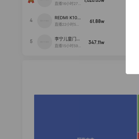
1,020.03w
100w+
远
直播16小时27
分18秒
REDMI K100
4
61.88w
100w+
Pro系列新品
直播22小时59
手机预约开
分24秒
启！
李宁儿童门店
5
347.11w
100w+
爆款赤兔8pr
直播15小时59
o终于有货
分52秒
了，全网销冠
刷新历史底价