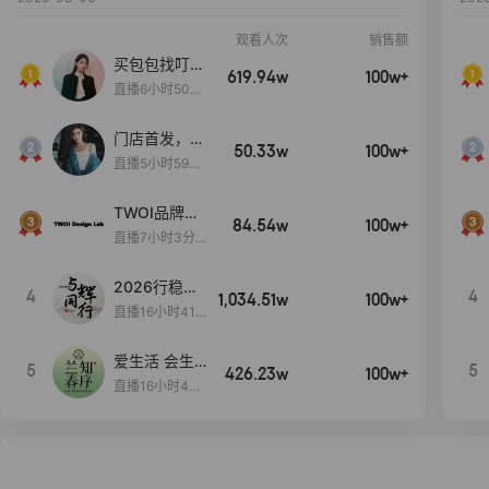
观看人次
销售额
买包包找叮
619.94w
100w+
当,一折购！
直播6小时50分
17秒
门店首发，秋
50.33w
100w+
款大上新！！
直播5小时59分
26秒
TWOI品牌直
84.54w
100w+
播间新款上
直播7小时3分5
新！！！
9秒
2026行稳致
4
4
1,034.51w
100w+
远
直播16小时41
分3秒
爱生活 会生
5
5
426.23w
100w+
活
直播16小时45
分48秒