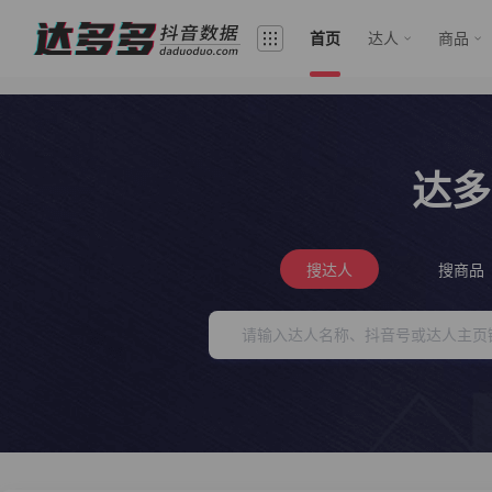
首页
达人
商品
达多
搜达人
搜商品