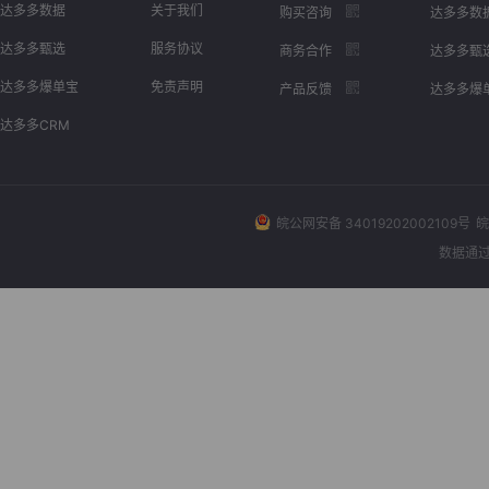
达多多数据
关于我们
购买咨询
达多多数
达多多甄选
服务协议
商务合作
达多多甄
达多多爆单宝
免责声明
产品反馈
达多多爆
达多多CRM
皖公网安备 34019202002109号
皖
数据通