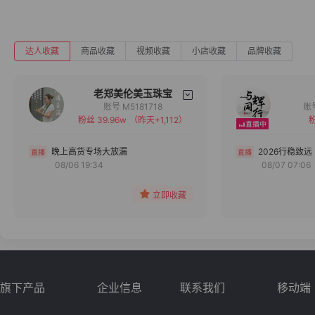
达人收藏
商品收藏
视频收藏
小店收藏
品牌收藏
老郑美伦美玉珠宝
账号 M5181718
粉丝 39.96w
（昨天+1,112）
粉
备注
分组
晚上高货专场大放漏
2026行稳致远
08/06 19:34
08/07 07:06
收藏
立即收藏
旗下产品
企业信息
联系我们
移动端