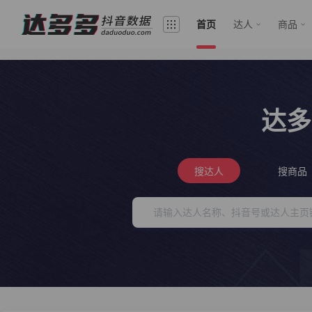
首页
达人
商品
达多
搜达人
搜商品