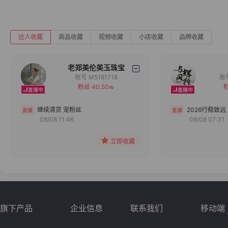
达人收藏
商品收藏
视频收藏
小店收藏
品牌收藏
老郑美伦美玉珠宝
账号 M5181718
粉丝 40.50w
粉
备注
分组
继续清货 宠粉丝
2026行稳致远
08/08 11:46
08/08 07:31
收藏
立即收藏
旗下产品
企业信息
联系我们
移动端