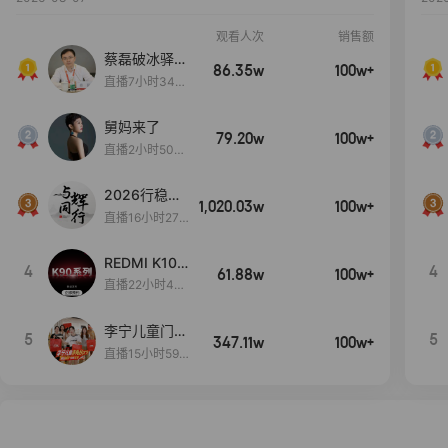
观看人次
销售额
蔡磊破冰驿站
86.35w
100w+
直播间好物分
直播7小时34分
享
3秒
舅妈来了
79.20w
100w+
直播2小时50分
53秒
2026行稳致
1,020.03w
100w+
远
直播16小时27
分18秒
REDMI K100
4
4
61.88w
100w+
Pro系列新品
直播22小时40
手机预约开
分26秒
启！
李宁儿童门店
5
5
347.11w
100w+
爆款赤兔8pr
直播15小时59
o终于有货
分52秒
了，全网销冠
刷新历史底价