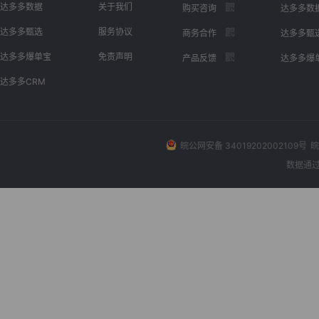
达多多数据
关于我们
购买咨询
达多多数
达多多甄选
服务协议
商务合作
达多多甄
达多多爆单宝
免责声明
产品反馈
达多多爆
达多多CRM
皖公网安备 34019202002109号
皖
数据通