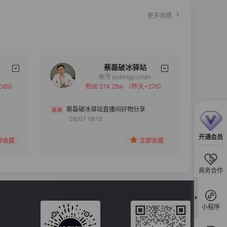
更多收藏
蔡磊破冰驿站
账号 pobingyizhan
069）
粉丝 574.28w
（昨天+276）
备注
分组
蔡磊破冰驿站直播间好物分享
08/07 18:16
收藏
开通会员
即收藏
立即收藏
商务合作
小程序