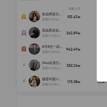
观看人次
销售额
新品牌首次大
102.43w
100w+
上新
直播8小时59分
7秒
高品质会说
242.89w
100w+
话….
直播15小时14
分50秒
8月8在一起
942.49w
100w+
生日献礼盛典
直播9小时6分1
2秒
Diva女孩们集
4
382.24w
100w+
合啦~意大利
直播16小时12
料特产来啦！
分
维密中国十周
5
175.08w
100w+
年 与你如此
直播16小时48
闪耀 抖音超
分34秒
级品牌日