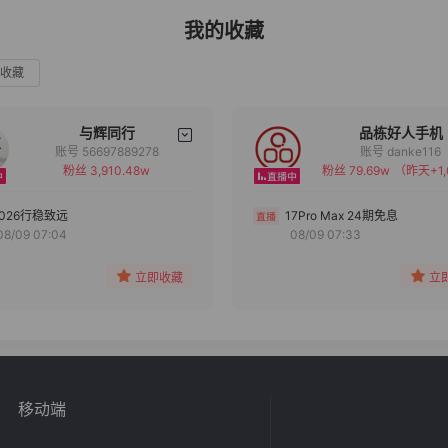
我的收藏
收藏
与辉同行
品栋好人手机
账号 56697889278
账号 danke116
粉丝 3,910.48w
粉丝 79.69w
（昨天+1,
备注
备注
分组
分组
2026行稳致远
17Pro Max 24期免息
08/09 07:04
08/09 07:33
收藏
收藏
立即收藏
立
移动端