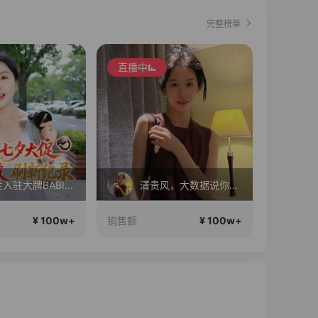
完整榜单
直播中
丝芙兰入驻大牌BABI！竟然打到这个价？？
清贵风，大数据说你很有审美
¥ 100w+
¥ 100w+
销售额
销售额