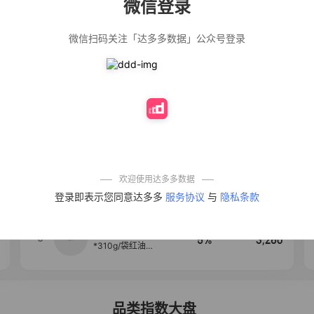
微信登录
佣金
热推达人
微信扫码关注「达多多数据」公众号登录
公仔牌顽渍净洗
20%
4,906
衣粉轻松搓洗去
污渍除菌除螨3倍
洁净去渍家用去
黄
【净浮生】油污
28%
4,849
净厨房油烟机去
重油污去油王污
渍清洁剂油烟净
清洗剂
一品欢【10包鲜
10%
4,294
凉皮】红油麻酱
鲜凉皮现做现发
免煮开袋即食劲
欢迎使用达多多数据
道爽口
【爆款推荐】力
4
12%
3,530
登录即表示您同意达多多
服务协议
与
隐私条款
士依兰香沐浴露
持久留香经典幽
莲家庭装官方正
品
麦醉侠 湿凉皮7袋
5
5%
3,260
*310g/袋红油麻
酱凉皮开袋即食
现做现发
品类指数大盘