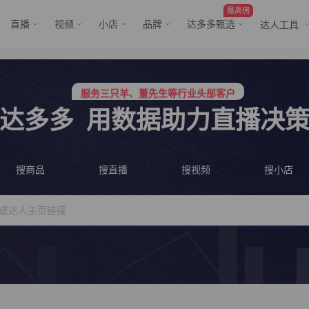
最高佣
直播
视频
小店
品牌
达多多甄选
达人工具
服务三只羊、董先生等行业头部客户
行业价格屠夫，年卡会员低至798/年
服务三只羊、董先生等行业头部客户
行业价格屠夫，年卡会员低至798/年
达多多
用数据助力直播决
搜商品
搜直播
搜视频
搜小店