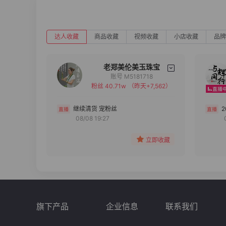
达人收藏
商品收藏
视频收藏
小店收藏
品牌
老郑美伦美玉珠宝
账号 M5181718
粉丝 40.71w
（昨天+7,562）
备注
分组
继续清货 宠粉丝
08/08 19:27
收藏
立即收藏
旗下产品
企业信息
联系我们