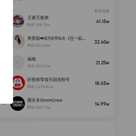
粉丝增量
王者万象棋
41.15w
粉丝 184.78w
笑笑姐👑8月8早8点《在一起》
32.40w
生日盛典
粉丝 643.62w
画梅
21.20w
粉丝 459.23w
好想来零食乐园宠粉号
4
18.65w
粉丝 2,278.83w
飓多多StormCrew
5
14.99w
粉丝 450.72w