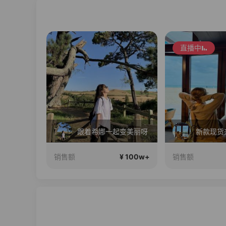
直播中
白白叶叶全品类好物补贴节~
跟着希娜一起变美丽呀
新款现货
¥ 100w+
¥ 100w+
销售额
销售额