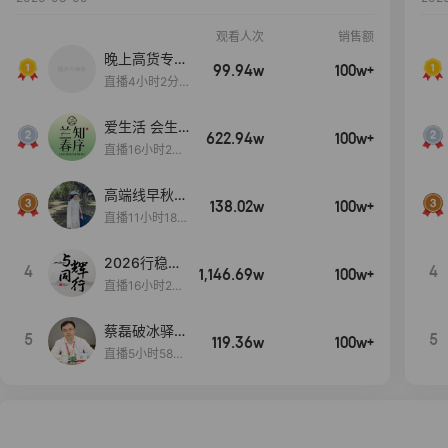
观看人次
销售额
晚上高货专场
99.94w
100w+
大放漏
直播4小时2分5
8秒
爱生活 会生
622.94w
100w+
活
直播16小时24
分31秒
高端线早秋现
138.02w
100w+
货首发
直播11小时18分
50秒
2026行稳致
4
4
1,146.69w
100w+
远
直播16小时20
分34秒
蔡磊破冰驿站
5
5
119.36w
100w+
直播间好物分
直播5小时58分
享
23秒