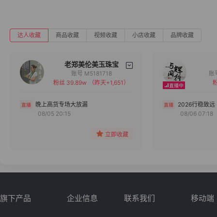
达人收藏
商品收藏
视频收藏
小店收藏
品牌收藏
老郑美伦美玉珠宝
账号 M5181718
粉丝 39.89w
（昨天+1,651）
粉
备注
分组
晚上高货专场大放漏
2026行稳致远
08/05 20:15
08/06 07:18
收藏
立即收藏
旗下产品
企业信息
联系我们
移动端