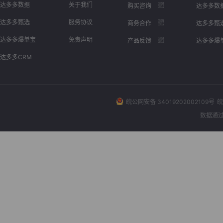
达多多数据
关于我们
购买咨询
达多多数
达多多甄选
服务协议
商务合作
达多多甄
达多多爆单宝
免责声明
产品反馈
达多多爆
达多多CRM
皖公网安备 34019202002109号
皖
数据通