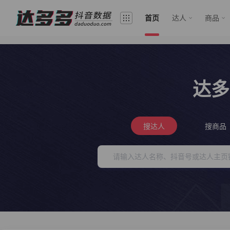
首页
达人
商品
达多
搜达人
搜商品