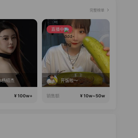
完整榜单
直播中
直播中
s杨绍杰
开饭啦～
Q
¥ 100w+
¥ 10w~50w
销售额
销售额