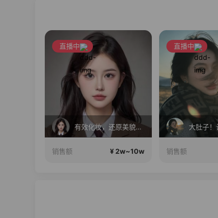
直播中
直播中
红米K100Pro系列11号发布，现货开售！
有效化妆，还原美貌，公主请进
 2w~10w
¥ 2w~10w
销售额
销售额