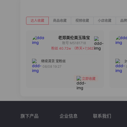
达人收藏
商品收藏
视频收藏
小店收藏
品牌
老郑美伦美玉珠宝
账号 M5181718
粉丝 40.72w
（昨天+7,562）
备注
分组
继续清货 宠粉丝
08/08 19:27
收藏
立即收藏
旗下产品
企业信息
联系我们