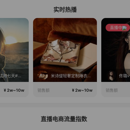
实时热播
直播中
大肚子！试用七天#宝妈，上班族腰带
米诗缇轻奢定制睡衣家居服正在直播
佟璐v
¥ 2w~10w
¥ 2w~10w
销售额
销售额
直播电商流量指数