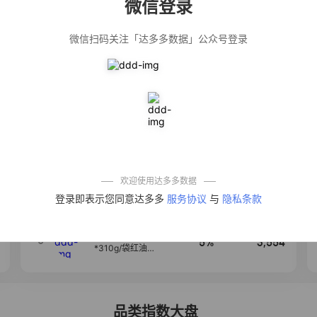
微信登录
佣金
热推达人
微信扫码关注「达多多数据」公众号登录
公仔牌顽渍净洗
20%
5,034
衣粉轻松搓洗去
污渍除菌除螨3倍
洁净去渍家用去
黄
【净浮生】油污
28%
5,031
净厨房油烟机去
重油污去油王污
渍清洁剂油烟净
清洗剂
一品欢【10包鲜
10%
4,241
凉皮】红油麻酱
鲜凉皮现做现发
免煮开袋即食劲
欢迎使用达多多数据
道爽口
艾草抽绳式免撕
4
50%
3,640
登录即表示您同意达多多
服务协议
与
隐私条款
垃圾袋大号特厚
自动收口厨房家
用宿舍不脏手实
惠装
麦醉侠 湿凉皮7袋
5
5%
3,554
*310g/袋红油麻
酱凉皮开袋即食
现做现发
品类指数大盘