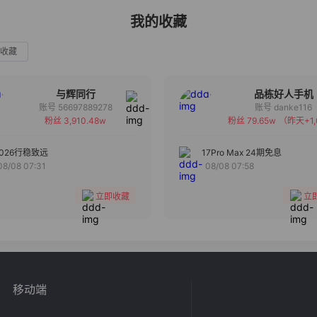
我的收藏
收藏
与辉同行
品栋好人手机
账号 56697889278
账号 danke116
粉丝 3,910.48w
粉丝 79.65w
（昨天+1,
备注
备注
分组
分组
2026行稳致远
17Pro Max 24期免息
08/08 07:31
08/08 07:58
收藏
收藏
立即收藏
立
移动端