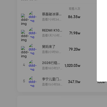
观看人次
销售额
蔡磊破冰驿站
86.35w
100w+
直播间好物分
直播7小时34分
享
3秒
REDMI K100
71.98w
100w+
Pro系列新品
直播1天7小时1
手机预约开
4分56秒
启！
舅妈来了
79.20w
100w+
直播2小时50分
53秒
2026行稳致
4
1,020.03w
100w+
远
直播16小时27
分18秒
李宁儿童门店
5
347.11w
100w+
爆款赤兔8pr
直播15小时59
o终于有货
分52秒
了，全网销冠
刷新历史底价