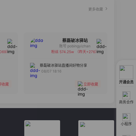
更多收藏
蔡磊破冰驿站
账号 pobingyizhan
069）
粉丝 574.25w
（昨天+276）
备注
分组
蔡磊破冰驿站直播间好物分享
08/07 18:16
收藏
开通会员
即收藏
立即收藏
商务合作
小程序