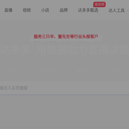
最高佣
直播
视频
小店
品牌
达多多甄选
达人工具
行业价格屠夫，年卡会员低至798/年
服务三只羊、董先生等行业头部客户
行业价格屠夫，年卡会员低至798/年
服务三只羊、董先生等行业头部客户
达多多
用数据助力直播决
搜商品
搜直播
搜视频
搜小店