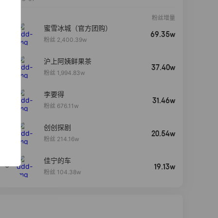
粉丝增量
蜜雪冰城（官方团购）
69.35w
粉丝 2,400.39w
沪上阿姨鲜果茶
37.40w
粉丝 1,994.83w
李要得
31.46w
粉丝 676.11w
创创探剧
4
20.54w
粉丝 214.16w
佳宁的车
5
19.13w
粉丝 104.38w