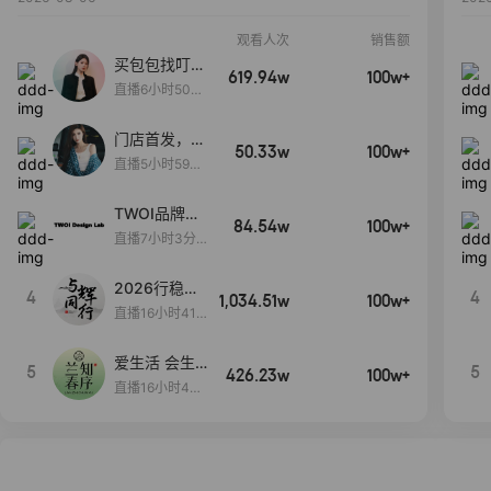
观看人次
销售额
买包包找叮
619.94w
100w+
当,一折购！
直播6小时50分
17秒
门店首发，秋
50.33w
100w+
款大上新！！
直播5小时59分
26秒
TWOI品牌直
84.54w
100w+
播间新款上
直播7小时3分5
新！！！
9秒
2026行稳致
4
4
1,034.51w
100w+
远
直播16小时41
分3秒
爱生活 会生
5
5
426.23w
100w+
活
直播16小时45
分48秒