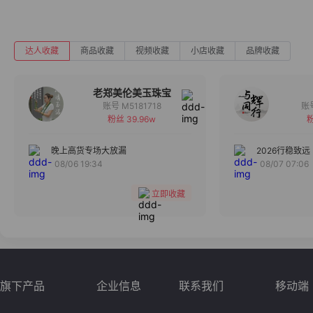
达人收藏
商品收藏
视频收藏
小店收藏
品牌收藏
老郑美伦美玉珠宝
账号 M5181718
粉丝 39.96w
粉
备注
分组
晚上高货专场大放漏
2026行稳致远
08/06 19:34
08/07 07:06
收藏
立即收藏
旗下产品
企业信息
联系我们
移动端