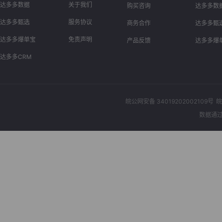
达多多数据
关于我们
购买咨询
达多多数
达多多甄选
服务协议
商务合作
达多多甄
达多多爆单宝
免责声明
产品反馈
达多多爆
达多多CRM
皖公网安备 34019202002109号
皖
数据通