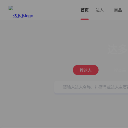
首页
达人
商品
达多
搜达人
搜商品