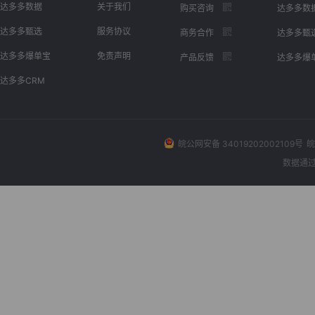
达多多数据
关于我们
购买咨询
达多多数
达多多甄选
服务协议
商务合作
达多多甄
达多多爆单宝
免责声明
产品反馈
达多多爆
达多多CRM
皖公网安备 34019202002109号
皖
数据通