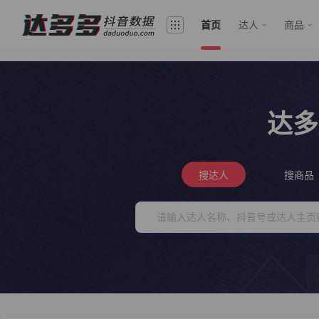
首页
达人
商品
达多
搜达人
搜商品