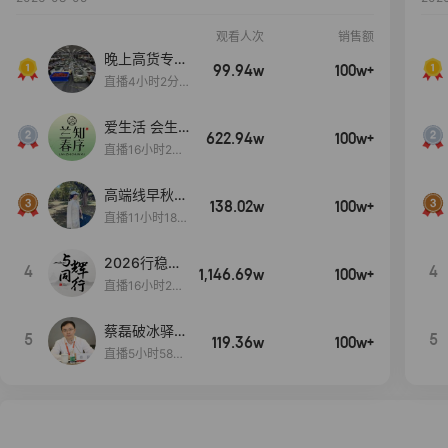
观看人次
销售额
晚上高货专场
99.94w
100w+
大放漏
直播4小时2分5
8秒
爱生活 会生
622.94w
100w+
活
直播16小时24
分31秒
高端线早秋现
138.02w
100w+
货首发
直播11小时18分
50秒
2026行稳致
4
4
1,146.69w
100w+
远
直播16小时20
分34秒
蔡磊破冰驿站
5
5
119.36w
100w+
直播间好物分
直播5小时58分
享
23秒