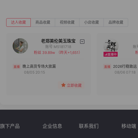
达人收藏
商品收藏
视频收藏
小店收藏
品牌收藏
老郑美伦美玉珠宝
账号 M5181718
粉丝 39.89w
（昨天+1,651）
粉
备注
分组
晚上高货专场大放漏
2026行稳致远
08/05 20:15
08/06 07:18
收藏
立即收藏
旗下产品
企业信息
联系我们
移动端